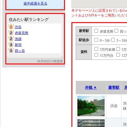
途中経過を見る
本デモページ上に設置されているGoo
ントおよびAPIキーをご用意いた
住みたい駅ランキング
1
渋谷
1
最寄駅
赤坂見附
四ッ
2
赤坂見附
2
2
池袋
2
駅徒歩
0～5分
5～10
4
新宿
4
5万円未満
5
5
四ッ谷
5
賃料
11万円台
12
08月06日15時更新
外観 ▼
最寄駅
渋
渋谷
鉢
渋