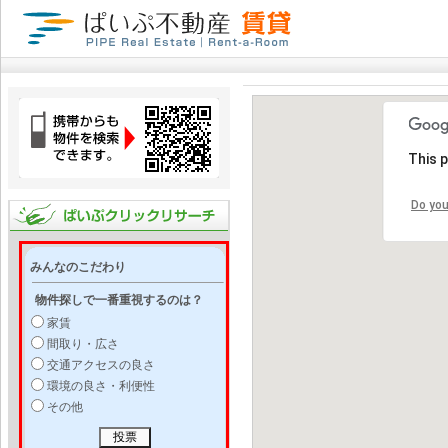
This 
Do you
みんなのこだわり
物件探しで一番重視するのは？
家賃
間取り・広さ
交通アクセスの良さ
環境の良さ・利便性
その他