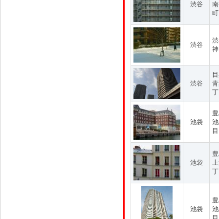
渋谷
南
町
渋
渋谷
神
目
渋谷
青
丁
豊
池袋
池
目
豊
池袋
上
丁
豊
池袋
池
目