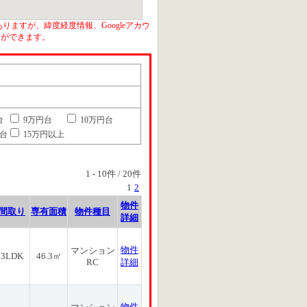
りますが、緯度経度情報、Googleアカウ
とができます。
台
9万円台
10万円台
円台
15万円以上
1
-
10
件 /
20
件
1
2
物件
間取り
専有面積
物件種目
詳細
物件
マンション
3LDK
46.3㎡
RC
詳細
物件