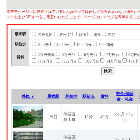
本デモページ上に設置されているGoogleマップは正しく読み込まれない場合があ
ントおよびAPIキーをご用意いただくことで、ページ上にマップを表示するこ
最寄駅
赤坂見附
四ッ谷
新宿
池袋
渋谷
駅徒歩
0～5分
5～10分
10～15分
15～20分
5万円未満
5万円台
6万円台
7万円台
8万円
賃料
11万円台
12万円台
13万円台
14万円台
15万
敷金/保証
外観 ▼
最寄駅
所在地
駅徒歩
賃料
金・礼金
渋谷区
2ヶ月 /-2ヶ
渋谷
12分
49万
鉢山町
月
渋谷区
2ヶ月 /-1ヶ