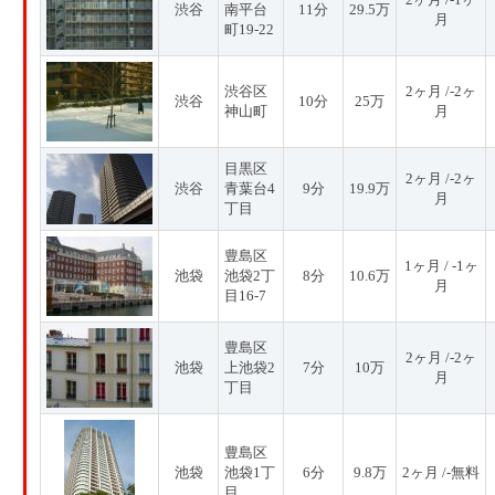
渋谷
南平台
11分
29.5万
月
町19-22
渋谷区
2ヶ月 /-2ヶ
渋谷
10分
25万
神山町
月
目黒区
2ヶ月 /-2ヶ
渋谷
青葉台4
9分
19.9万
月
丁目
豊島区
1ヶ月 / -1ヶ
池袋
池袋2丁
8分
10.6万
月
目16-7
豊島区
2ヶ月 /-2ヶ
池袋
上池袋2
7分
10万
月
丁目
豊島区
池袋
池袋1丁
6分
9.8万
2ヶ月 /-無料
目