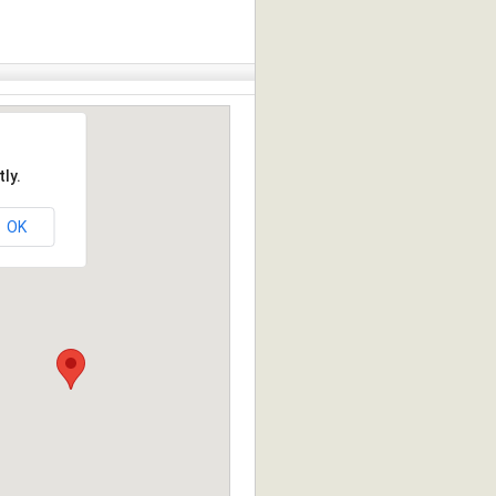
ly.
OK