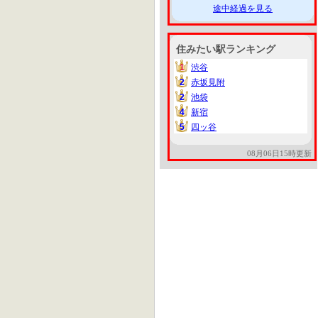
途中経過を見る
住みたい駅ランキング
1
渋谷
1
2
赤坂見附
2
2
池袋
2
4
新宿
4
5
四ッ谷
5
08月06日15時更新