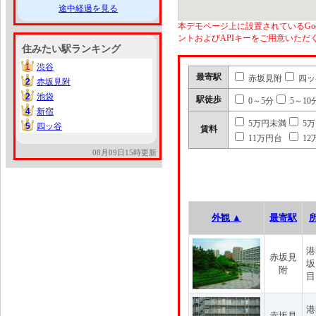
途中経過を見る
本デモページ上に設置されているGoo
ントおよびAPIキーをご用意いた
住みたい駅ランキング
1
渋谷
1
最寄駅
赤坂見附
四ッ
2
赤坂見附
2
2
池袋
2
駅徒歩
0～5分
5～10
4
新宿
4
5万円未満
5
5
四ッ谷
5
賃料
11万円台
12
08月09日15時更新
外観 ▲
最寄駅
港
赤坂見
坂
附
目
港
赤坂見