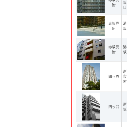
坂
附
目
赤坂見
港
附
坂
赤坂見
港
附
坂
新
四ッ谷
市
村
新
四ッ谷
坂