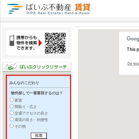
This 
Do you
みんなのこだわり
物件探しで一番重視するのは？
家賃
間取り・広さ
交通アクセスの良さ
環境の良さ・利便性
その他