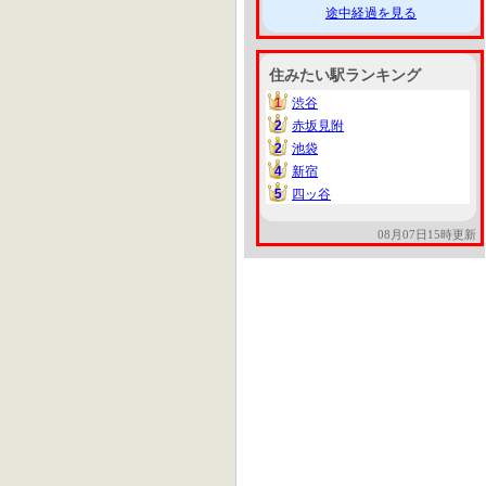
途中経過を見る
住みたい駅ランキング
1
渋谷
1
2
赤坂見附
2
2
池袋
2
4
新宿
4
5
四ッ谷
5
08月07日15時更新