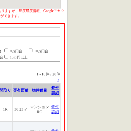
りますが、緯度経度情報、Googleアカウ
とができます。
台
9万円台
10万円台
円台
15万円以上
1
-
10
件 /
20
件
1
2
物件
間取り
専有面積
物件種目
詳細
物件
マンション
1R
30.23㎡
RC
詳細
物件