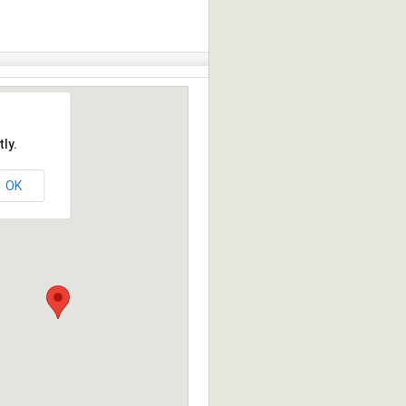
ly.
OK