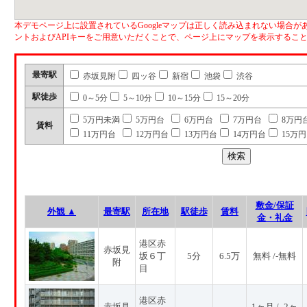
本デモページ上に設置されているGoogleマップは正しく読み込まれない場合があ
ントおよびAPIキーをご用意いただくことで、ページ上にマップを表示するこ
最寄駅
赤坂見附
四ッ谷
新宿
池袋
渋谷
駅徒歩
0～5分
5～10分
10～15分
15～20分
5万円未満
5万円台
6万円台
7万円台
8万円
賃料
11万円台
12万円台
13万円台
14万円台
15万
敷金/保証
外観 ▲
最寄駅
所在地
駅徒歩
賃料
金・礼金
港区赤
赤坂見
坂６丁
5分
6.5万
無料 /-無料
附
目
港区赤
赤坂見
1ヶ月 / -2ヶ