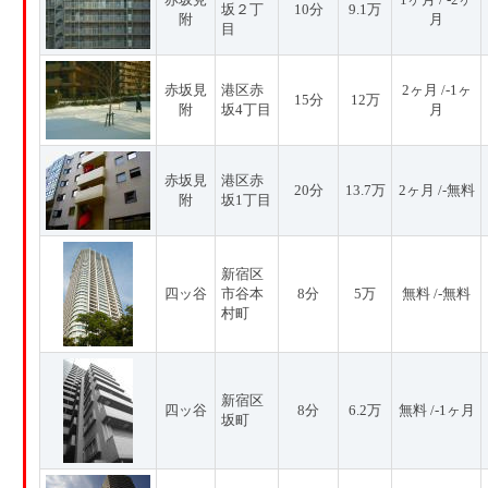
坂２丁
10分
9.1万
附
月
目
赤坂見
港区赤
2ヶ月 /-1ヶ
15分
12万
附
坂4丁目
月
赤坂見
港区赤
20分
13.7万
2ヶ月 /-無料
附
坂1丁目
新宿区
四ッ谷
市谷本
8分
5万
無料 /-無料
村町
新宿区
四ッ谷
8分
6.2万
無料 /-1ヶ月
坂町