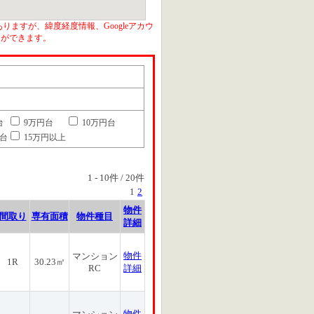
りますが、緯度経度情報、Googleアカウ
とができます。
台
9万円台
10万円台
円台
15万円以上
1
-
10
件 /
20
件
1
2
物件
間取り
専有面積
物件種目
詳細
物件
マンション
1R
30.23㎡
RC
詳細
物件