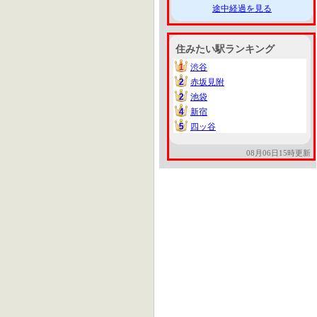
途中経過を見る
住みたい駅ランキング
1
渋谷
1
2
赤坂見附
2
2
池袋
2
4
新宿
4
5
四ッ谷
5
08月06日15時更新