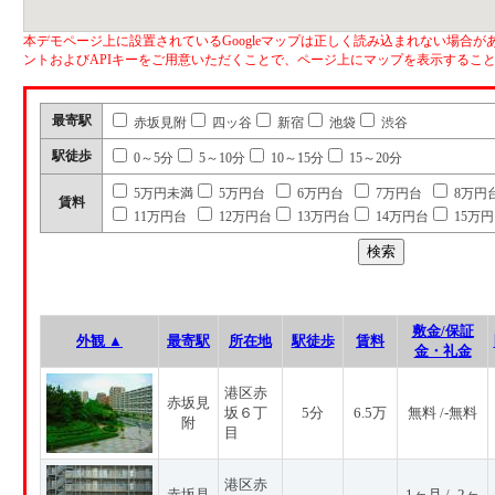
本デモページ上に設置されているGoogleマップは正しく読み込まれない場合があ
ントおよびAPIキーをご用意いただくことで、ページ上にマップを表示するこ
最寄駅
赤坂見附
四ッ谷
新宿
池袋
渋谷
駅徒歩
0～5分
5～10分
10～15分
15～20分
5万円未満
5万円台
6万円台
7万円台
8万円
賃料
11万円台
12万円台
13万円台
14万円台
15万
敷金/保証
外観 ▲
最寄駅
所在地
駅徒歩
賃料
金・礼金
港区赤
赤坂見
坂６丁
5分
6.5万
無料 /-無料
附
目
港区赤
赤坂見
1ヶ月 / -2ヶ