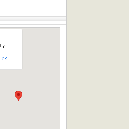
ly.
OK