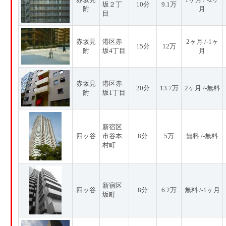
坂２丁
10分
9.1万
附
月
目
赤坂見
港区赤
2ヶ月 /-1ヶ
15分
12万
附
坂4丁目
月
赤坂見
港区赤
20分
13.7万
2ヶ月 /-無料
附
坂1丁目
新宿区
四ッ谷
市谷本
8分
5万
無料 /-無料
村町
新宿区
四ッ谷
8分
6.2万
無料 /-1ヶ月
坂町