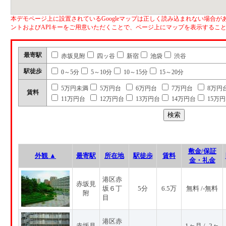
本デモページ上に設置されているGoogleマップは正しく読み込まれない場合があ
ントおよびAPIキーをご用意いただくことで、ページ上にマップを表示するこ
最寄駅
赤坂見附
四ッ谷
新宿
池袋
渋谷
駅徒歩
0～5分
5～10分
10～15分
15～20分
5万円未満
5万円台
6万円台
7万円台
8万円
賃料
11万円台
12万円台
13万円台
14万円台
15万
敷金/保証
外観 ▲
最寄駅
所在地
駅徒歩
賃料
金・礼金
港区赤
赤坂見
坂６丁
5分
6.5万
無料 /-無料
附
目
港区赤
赤坂見
1ヶ月 / -2ヶ