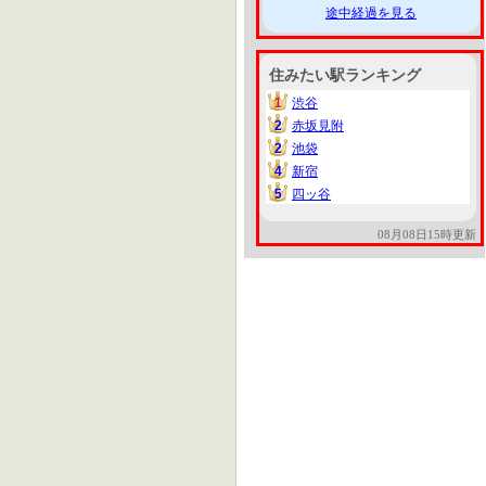
途中経過を見る
住みたい駅ランキング
1
渋谷
1
2
赤坂見附
2
2
池袋
2
4
新宿
4
5
四ッ谷
5
08月08日15時更新