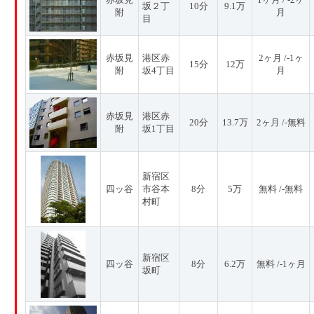
坂２丁
10分
9.1万
附
月
目
赤坂見
港区赤
2ヶ月 /-1ヶ
15分
12万
附
坂4丁目
月
赤坂見
港区赤
20分
13.7万
2ヶ月 /-無料
附
坂1丁目
新宿区
四ッ谷
市谷本
8分
5万
無料 /-無料
村町
新宿区
四ッ谷
8分
6.2万
無料 /-1ヶ月
坂町