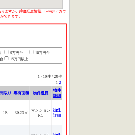
りますが、緯度経度情報、Googleアカウ
とができます。
台
9万円台
10万円台
円台
15万円以上
1
-
10
件 /
20
件
1
2
物件
間取り
専有面積
物件種目
詳細
物件
マンション
1R
30.23㎡
RC
詳細
物件