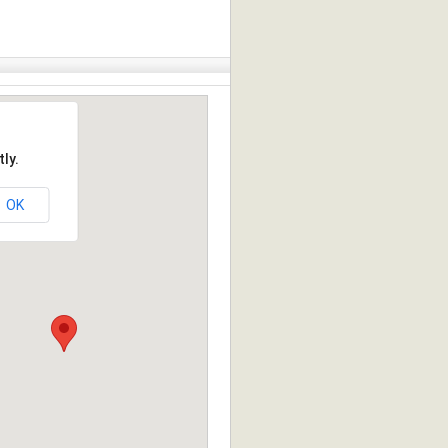
ly.
OK