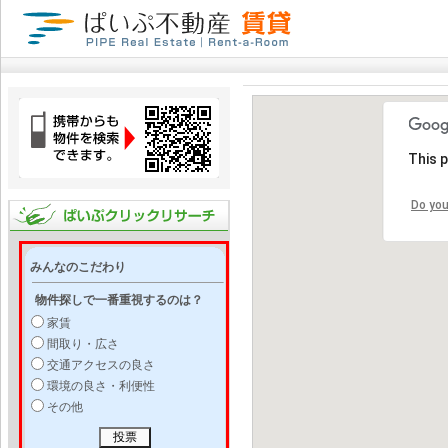
This 
Do you
みんなのこだわり
物件探しで一番重視するのは？
家賃
間取り・広さ
交通アクセスの良さ
環境の良さ・利便性
その他