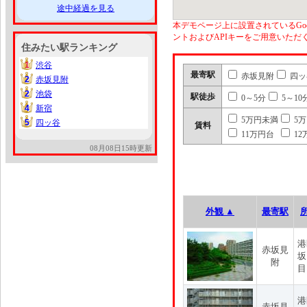
途中経過を見る
本デモページ上に設置されているGoo
ントおよびAPIキーをご用意いた
住みたい駅ランキング
1
渋谷
1
最寄駅
赤坂見附
四ッ
2
赤坂見附
2
2
池袋
2
駅徒歩
0～5分
5～10
4
新宿
4
5万円未満
5
5
四ッ谷
5
賃料
11万円台
12
08月08日15時更新
外観 ▲
最寄駅
港
赤坂見
坂
附
目
港
赤坂見