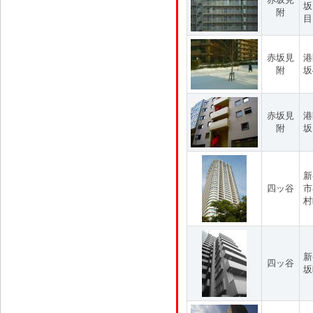
坂
附
目
赤坂見
港
附
坂
赤坂見
港
附
坂
新
四ッ谷
市
村
新
四ッ谷
坂