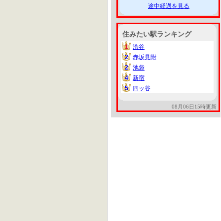
途中経過を見る
住みたい駅ランキング
1
渋谷
1
2
赤坂見附
2
2
池袋
2
4
新宿
4
5
四ッ谷
5
08月06日15時更新