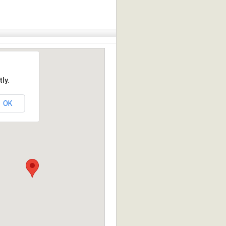
ly.
OK