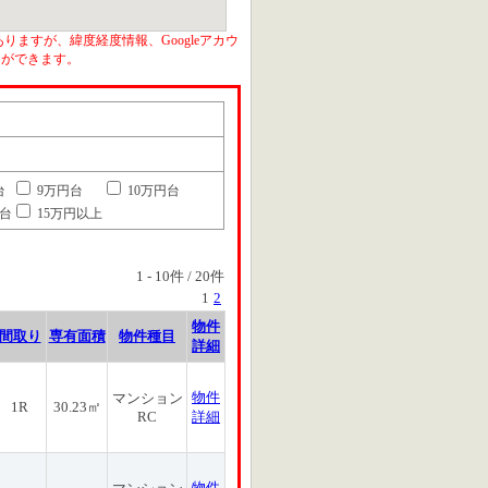
りますが、緯度経度情報、Googleアカウ
とができます。
台
9万円台
10万円台
円台
15万円以上
1
-
10
件 /
20
件
1
2
物件
間取り
専有面積
物件種目
詳細
物件
マンション
1R
30.23㎡
RC
詳細
物件