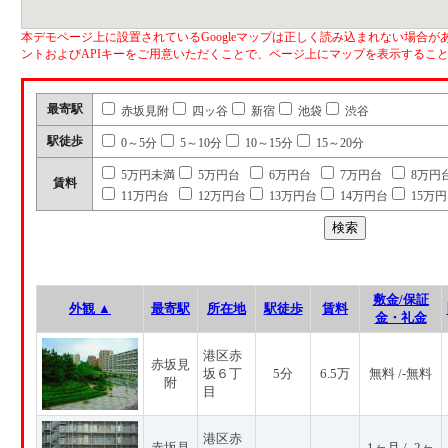
本デモページ上に設置されているGoogleマップは正しく読み込まれない場合があ
ントおよびAPIキーをご用意いただくことで、ページ上にマップを表示するこ
最寄駅
赤坂見附
四ッ谷
新宿
池袋
渋谷
駅徒歩
0～5分
5～10分
10～15分
15～20分
5万円未満
5万円台
6万円台
7万円台
8万円
賃料
11万円台
12万円台
13万円台
14万円台
15万
敷金/保証
外観 ▲
最寄駅
所在地
駅徒歩
賃料
金・礼金
港区赤
赤坂見
坂６丁
5分
6.5万
無料 /-無料
附
目
港区赤
赤坂見
1ヶ月 / -2ヶ