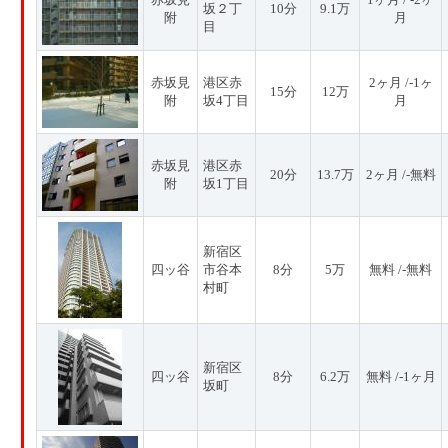
坂２丁
10分
9.1万
附
月
目
赤坂見
港区赤
2ヶ月 /-1ヶ
15分
12万
附
坂4丁目
月
赤坂見
港区赤
20分
13.7万
2ヶ月 /-無料
附
坂1丁目
新宿区
四ッ谷
市谷本
8分
5万
無料 /-無料
村町
新宿区
四ッ谷
8分
6.2万
無料 /-1ヶ月
坂町