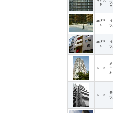
坂
附
目
赤坂見
港
附
坂
赤坂見
港
附
坂
新
四ッ谷
市
村
新
四ッ谷
坂