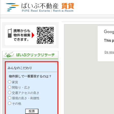
This 
Do you
みんなのこだわり
物件探しで一番重視するのは？
家賃
間取り・広さ
交通アクセスの良さ
環境の良さ・利便性
その他