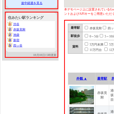
途中経過を見る
本デモページ上に設置されているGoo
ントおよびAPIキーをご用意いた
住みたい駅ランキング
1
渋谷
1
最寄駅
赤坂見附
四ッ
2
赤坂見附
2
2
池袋
2
駅徒歩
0～5分
5～10
4
新宿
4
5万円未満
5
5
四ッ谷
5
賃料
11万円台
12
08月08日15時更新
外観 ▲
最寄駅
港
赤坂見
坂
附
目
港
赤坂見