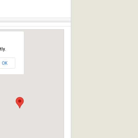
ly.
OK