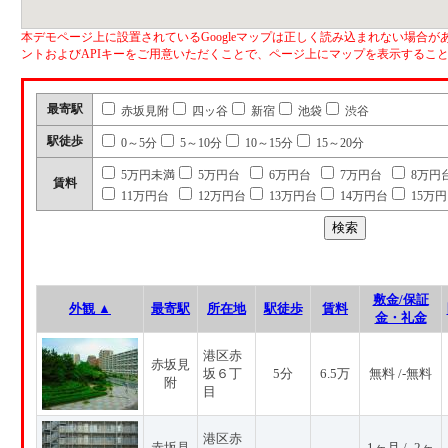
本デモページ上に設置されているGoogleマップは正しく読み込まれない場合があ
ントおよびAPIキーをご用意いただくことで、ページ上にマップを表示するこ
最寄駅
赤坂見附
四ッ谷
新宿
池袋
渋谷
駅徒歩
0～5分
5～10分
10～15分
15～20分
5万円未満
5万円台
6万円台
7万円台
8万円
賃料
11万円台
12万円台
13万円台
14万円台
15万
敷金/保証
外観 ▲
最寄駅
所在地
駅徒歩
賃料
金・礼金
港区赤
赤坂見
坂６丁
5分
6.5万
無料 /-無料
附
目
港区赤
赤坂見
1ヶ月 / -2ヶ