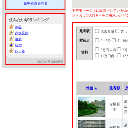
途中経過を見る
本デモページ上に設置されているGoo
ントおよびAPIキーをご用意いた
住みたい駅ランキング
1
渋谷
1
最寄駅
赤坂見附
四ッ
2
赤坂見附
2
2
池袋
2
駅徒歩
0～5分
5～10
4
新宿
4
5万円未満
5
5
四ッ谷
5
賃料
11万円台
12
08月08日15時更新
外観 ▲
最寄駅
港
赤坂見
坂
附
目
港
赤坂見