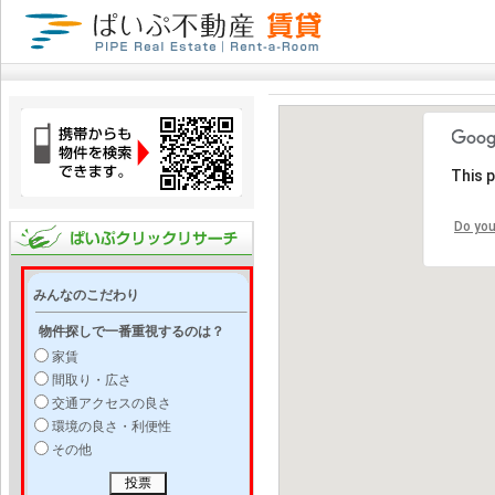
This 
Do you
みんなのこだわり
物件探しで一番重視するのは？
家賃
間取り・広さ
交通アクセスの良さ
環境の良さ・利便性
その他