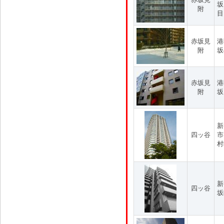
坂
附
目
赤坂見
港
附
坂
赤坂見
港
附
坂
新
四ッ谷
市
村
新
四ッ谷
坂