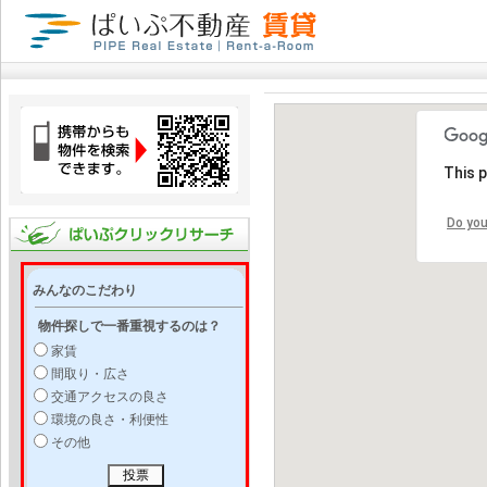
This 
Do you
みんなのこだわり
物件探しで一番重視するのは？
家賃
間取り・広さ
交通アクセスの良さ
環境の良さ・利便性
その他