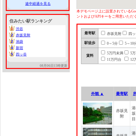
途中経過を見る
本デモページ上に設置されているGoo
ントおよびAPIキーをご用意いた
住みたい駅ランキング
1
渋谷
1
最寄駅
赤坂見附
四ッ
2
赤坂見附
2
2
池袋
2
駅徒歩
0～5分
5～10
4
新宿
4
5万円未満
5
5
四ッ谷
5
賃料
11万円台
12
08月06日15時更新
外観 ▲
最寄駅
港
赤坂見
坂
附
目
港
赤坂見