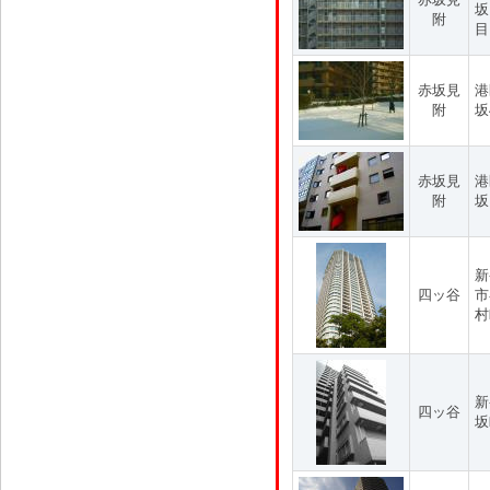
坂
附
目
赤坂見
港
附
坂
赤坂見
港
附
坂
新
四ッ谷
市
村
新
四ッ谷
坂