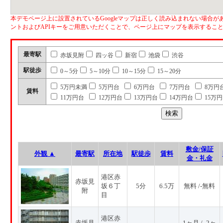
本デモページ上に設置されているGoogleマップは正しく読み込まれない場合があ
ントおよびAPIキーをご用意いただくことで、ページ上にマップを表示するこ
最寄駅
赤坂見附
四ッ谷
新宿
池袋
渋谷
駅徒歩
0～5分
5～10分
10～15分
15～20分
5万円未満
5万円台
6万円台
7万円台
8万円
賃料
11万円台
12万円台
13万円台
14万円台
15万
敷金/保証
外観 ▲
最寄駅
所在地
駅徒歩
賃料
金・礼金
港区赤
赤坂見
坂６丁
5分
6.5万
無料 /-無料
附
目
港区赤
赤坂見
1ヶ月 / -2ヶ