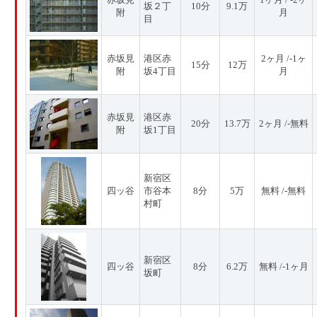
坂２丁
10分
9.1万
附
月
目
赤坂見
港区赤
2ヶ月 /-1ヶ
15分
12万
附
坂4丁目
月
赤坂見
港区赤
20分
13.7万
2ヶ月 /-無料
附
坂1丁目
新宿区
四ッ谷
市谷本
8分
5万
無料 /-無料
村町
新宿区
四ッ谷
8分
6.2万
無料 /-1ヶ月
坂町