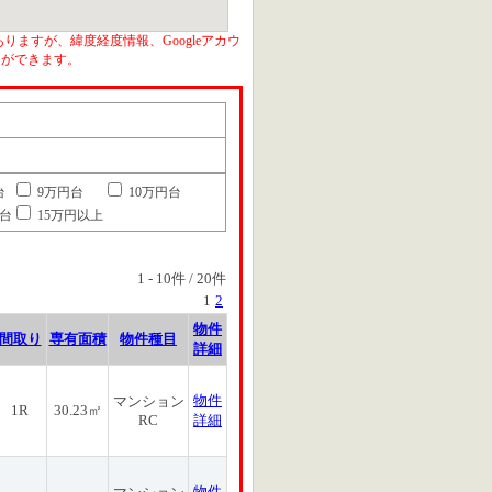
りますが、緯度経度情報、Googleアカウ
とができます。
台
9万円台
10万円台
円台
15万円以上
1
-
10
件 /
20
件
1
2
物件
間取り
専有面積
物件種目
詳細
物件
マンション
1R
30.23㎡
RC
詳細
物件