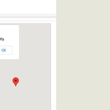
ly.
OK