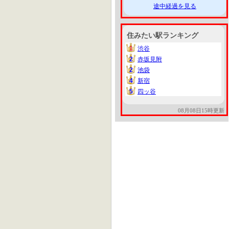
途中経過を見る
住みたい駅ランキング
1
渋谷
1
2
赤坂見附
2
2
池袋
2
4
新宿
4
5
四ッ谷
5
08月08日15時更新