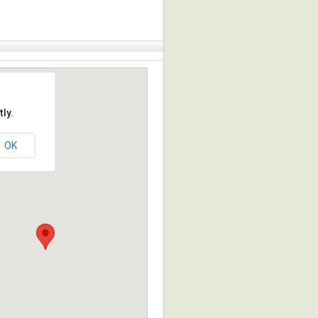
ly.
OK