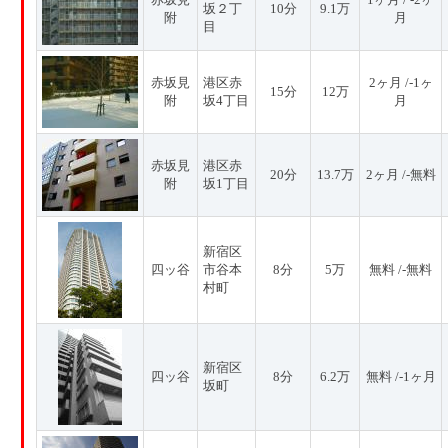
坂２丁
10分
9.1万
附
月
目
赤坂見
港区赤
2ヶ月 /-1ヶ
15分
12万
附
坂4丁目
月
赤坂見
港区赤
20分
13.7万
2ヶ月 /-無料
附
坂1丁目
新宿区
四ッ谷
市谷本
8分
5万
無料 /-無料
村町
新宿区
四ッ谷
8分
6.2万
無料 /-1ヶ月
坂町