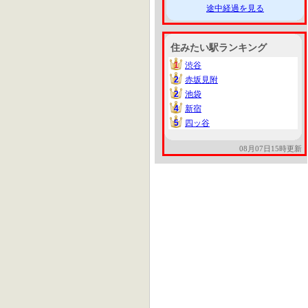
途中経過を見る
住みたい駅ランキング
1
渋谷
1
2
赤坂見附
2
2
池袋
2
4
新宿
4
5
四ッ谷
5
08月07日15時更新