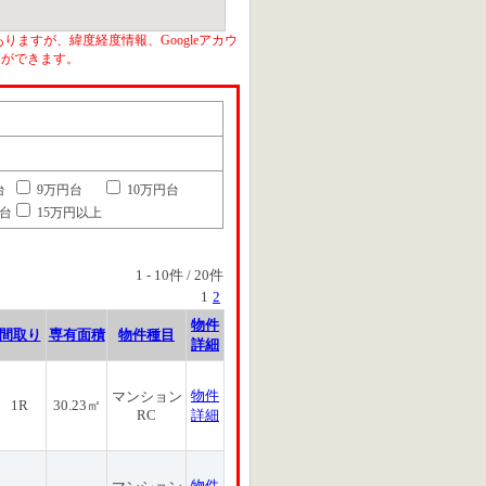
りますが、緯度経度情報、Googleアカウ
とができます。
台
9万円台
10万円台
円台
15万円以上
1
-
10
件 /
20
件
1
2
物件
間取り
専有面積
物件種目
詳細
物件
マンション
1R
30.23㎡
RC
詳細
物件