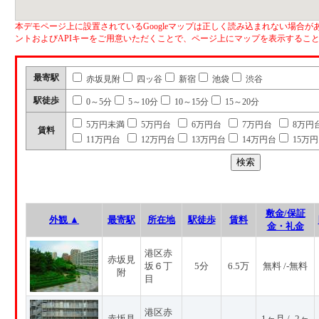
本デモページ上に設置されているGoogleマップは正しく読み込まれない場合があ
ントおよびAPIキーをご用意いただくことで、ページ上にマップを表示するこ
最寄駅
赤坂見附
四ッ谷
新宿
池袋
渋谷
駅徒歩
0～5分
5～10分
10～15分
15～20分
5万円未満
5万円台
6万円台
7万円台
8万円
賃料
11万円台
12万円台
13万円台
14万円台
15万
敷金/保証
外観 ▲
最寄駅
所在地
駅徒歩
賃料
金・礼金
港区赤
赤坂見
坂６丁
5分
6.5万
無料 /-無料
附
目
港区赤
赤坂見
1ヶ月 / -2ヶ