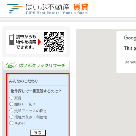
This 
Do you
みんなのこだわり
物件探しで一番重視するのは？
家賃
間取り・広さ
交通アクセスの良さ
環境の良さ・利便性
その他