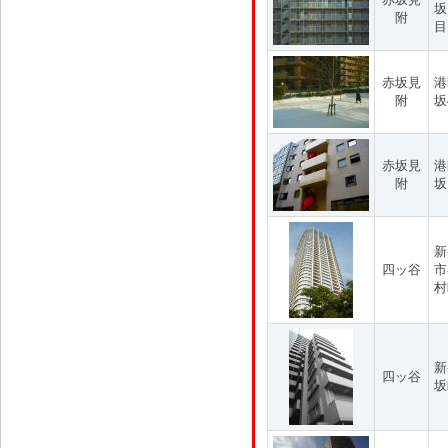
坂
附
目
赤坂見
港
附
坂
赤坂見
港
附
坂
新
四ッ谷
市
村
新
四ッ谷
坂