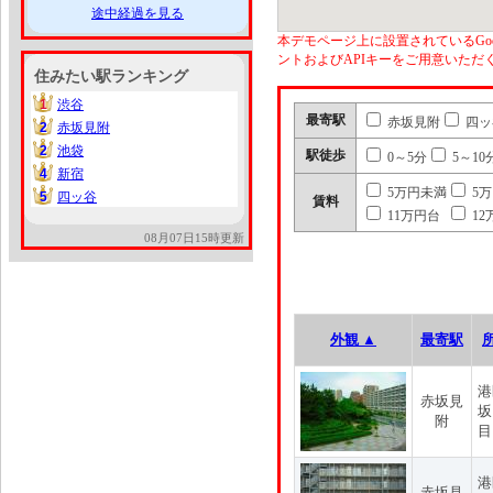
途中経過を見る
本デモページ上に設置されているGoo
ントおよびAPIキーをご用意いた
住みたい駅ランキング
1
渋谷
1
最寄駅
赤坂見附
四ッ
2
赤坂見附
2
2
池袋
2
駅徒歩
0～5分
5～10
4
新宿
4
5万円未満
5
5
四ッ谷
5
賃料
11万円台
12
08月07日15時更新
外観 ▲
最寄駅
港
赤坂見
坂
附
目
港
赤坂見