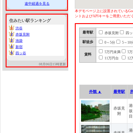
途中経過を見る
本デモページ上に設置されているGoo
ントおよびAPIキーをご用意いた
住みたい駅ランキング
1
渋谷
1
最寄駅
赤坂見附
四ッ
2
赤坂見附
2
2
池袋
2
駅徒歩
0～5分
5～10
4
新宿
4
5万円未満
5
5
四ッ谷
5
賃料
11万円台
12
08月06日15時更新
外観 ▲
最寄駅
港
赤坂見
坂
附
目
港
赤坂見