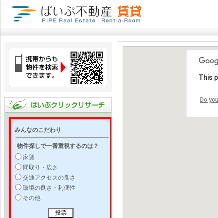
This 
Do you
みんなのこだわり
物件探しで一番重視するのは？
家賃
間取り・広さ
交通アクセスの良さ
環境の良さ・利便性
その他