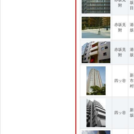
坂
附
目
赤坂見
港
附
坂
赤坂見
港
附
坂
新
四ッ谷
市
村
新
四ッ谷
坂