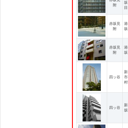
坂
附
目
赤坂見
港
附
坂
赤坂見
港
附
坂
新
四ッ谷
市
村
新
四ッ谷
坂