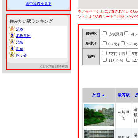
途中経過を見る
本デモページ上に設置されているGoo
ントおよびAPIキーをご用意いた
住みたい駅ランキング
1
渋谷
1
最寄駅
赤坂見附
四ッ
2
赤坂見附
2
2
池袋
2
駅徒歩
0～5分
5～10
4
新宿
4
5万円未満
5
5
四ッ谷
5
賃料
11万円台
12
08月07日15時更新
外観 ▲
最寄駅
港
赤坂見
坂
附
目
港
赤坂見