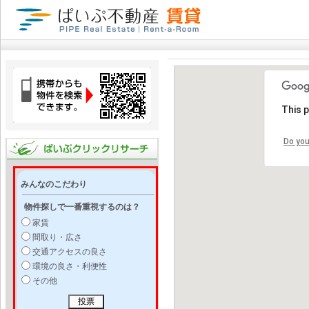
This 
Do you
みんなのこだわり
物件探しで一番重視するのは？
家賃
間取り・広さ
交通アクセスの良さ
環境の良さ・利便性
その他