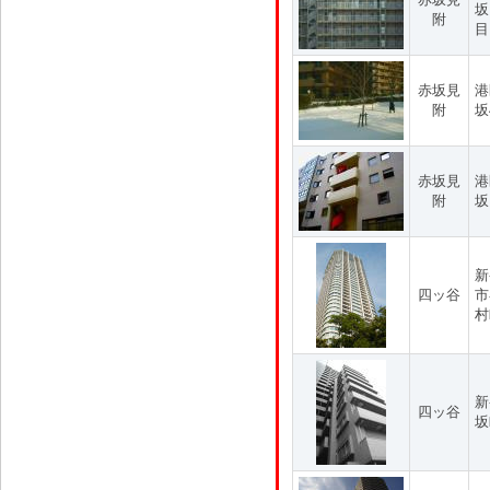
坂
附
目
赤坂見
港
附
坂
赤坂見
港
附
坂
新
四ッ谷
市
村
新
四ッ谷
坂