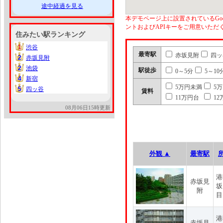
途中経過を見る
本デモページ上に設置されているGoo
ントおよびAPIキーをご用意いた
住みたい駅ランキング
1
渋谷
1
最寄駅
赤坂見附
四ッ
2
赤坂見附
2
2
池袋
2
駅徒歩
0～5分
5～10
4
新宿
4
5万円未満
5
5
四ッ谷
5
賃料
11万円台
12
08月06日15時更新
外観 ▲
最寄駅
港
赤坂見
坂
附
目
港
赤坂見