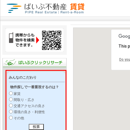
This 
Do you
みんなのこだわり
物件探しで一番重視するのは？
家賃
間取り・広さ
交通アクセスの良さ
環境の良さ・利便性
その他