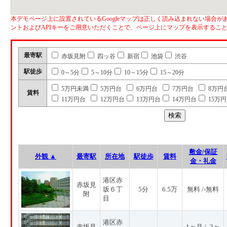
本デモページ上に設置されているGoogleマップは正しく読み込まれない場合があ
ントおよびAPIキーをご用意いただくことで、ページ上にマップを表示するこ
最寄駅
赤坂見附
四ッ谷
新宿
池袋
渋谷
駅徒歩
0～5分
5～10分
10～15分
15～20分
5万円未満
5万円台
6万円台
7万円台
8万円
賃料
11万円台
12万円台
13万円台
14万円台
15万
敷金/保証
外観 ▲
最寄駅
所在地
駅徒歩
賃料
金・礼金
港区赤
赤坂見
坂６丁
5分
6.5万
無料 /-無料
附
目
港区赤
赤坂見
1ヶ月 / -2ヶ