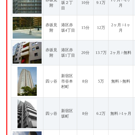
坂２丁
10分
9.1万
附
月
目
赤坂見
港区赤
2ヶ月 /-1ヶ
15分
12万
附
坂4丁目
月
赤坂見
港区赤
20分
13.7万
2ヶ月 /-無料
附
坂1丁目
新宿区
四ッ谷
市谷本
8分
5万
無料 /-無料
村町
新宿区
四ッ谷
8分
6.2万
無料 /-1ヶ月
坂町