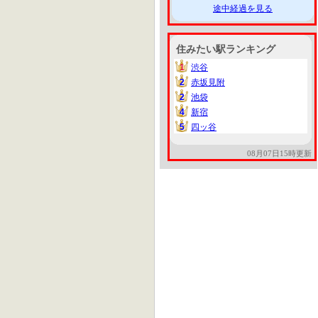
途中経過を見る
住みたい駅ランキング
1
渋谷
1
2
赤坂見附
2
2
池袋
2
4
新宿
4
5
四ッ谷
5
08月07日15時更新