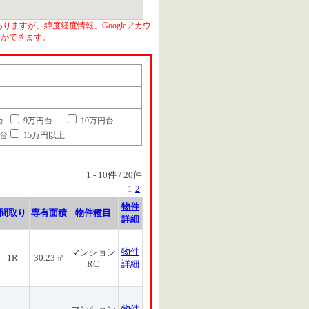
りますが、緯度経度情報、Googleアカウ
とができます。
台
9万円台
10万円台
円台
15万円以上
1
-
10
件 /
20
件
1
2
物件
間取り
専有面積
物件種目
詳細
物件
マンション
1R
30.23㎡
RC
詳細
物件