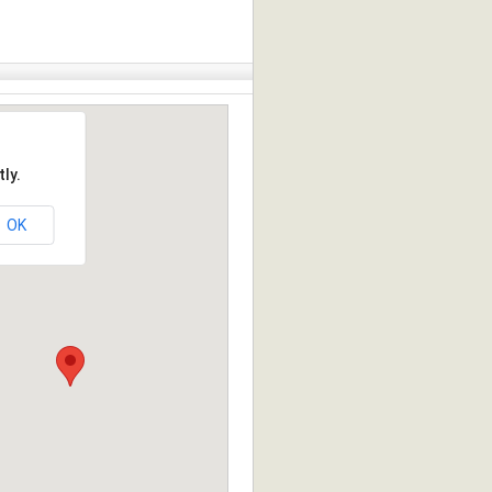
ly.
OK