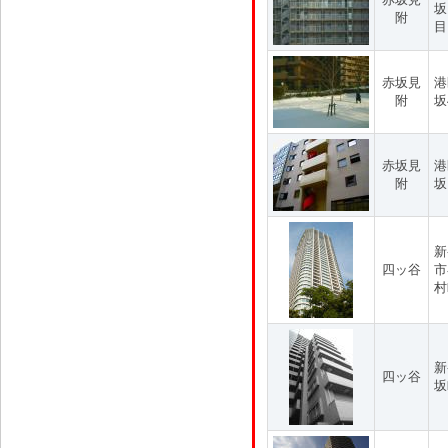
坂
附
目
赤坂見
港
附
坂
赤坂見
港
附
坂
新
四ッ谷
市
村
新
四ッ谷
坂