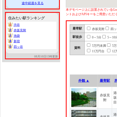
途中経過を見る
本デモページ上に設置されているGoo
ントおよびAPIキーをご用意いた
住みたい駅ランキング
1
渋谷
1
最寄駅
赤坂見附
四ッ
2
赤坂見附
2
2
池袋
2
駅徒歩
0～5分
5～10
4
新宿
4
5万円未満
5
5
四ッ谷
5
賃料
11万円台
12
08月10日15時更新
外観 ▲
最寄駅
港
赤坂見
坂
附
目
港
赤坂見