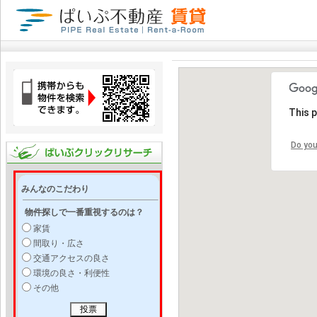
This 
Do you
みんなのこだわり
物件探しで一番重視するのは？
家賃
間取り・広さ
交通アクセスの良さ
環境の良さ・利便性
その他