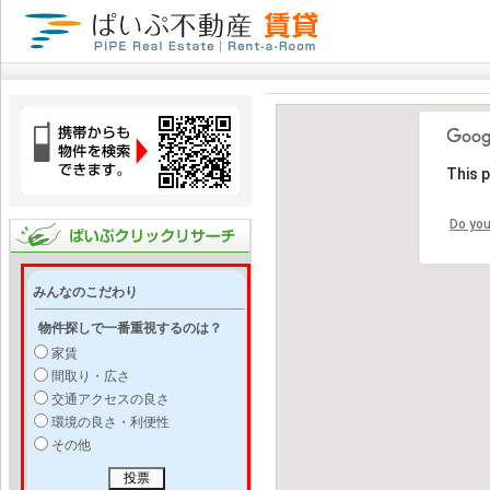
This 
Do you
みんなのこだわり
物件探しで一番重視するのは？
家賃
間取り・広さ
交通アクセスの良さ
環境の良さ・利便性
その他