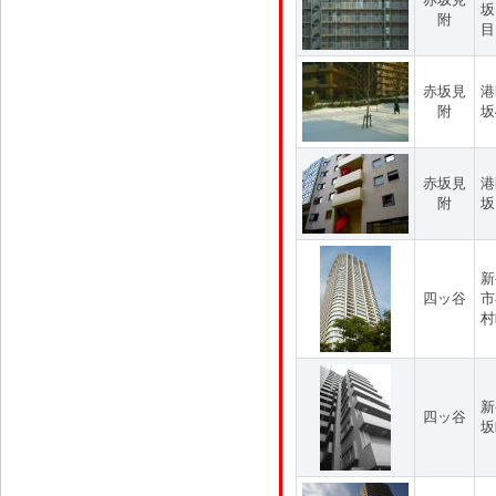
坂
附
目
赤坂見
港
附
坂
赤坂見
港
附
坂
新
四ッ谷
市
村
新
四ッ谷
坂