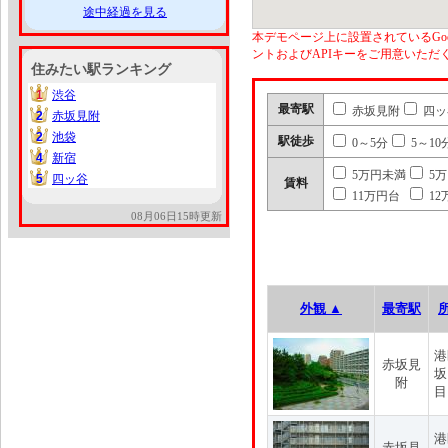
途中経過を見る
本デモページ上に設置されているGoo
ントおよびAPIキーをご用意いた
住みたい駅ランキング
1
渋谷
1
最寄駅
赤坂見附
四ッ
2
赤坂見附
2
2
池袋
2
駅徒歩
0～5分
5～10
4
新宿
4
5万円未満
5
5
四ッ谷
5
賃料
11万円台
12
08月06日15時更新
外観 ▲
最寄駅
港
赤坂見
坂
附
目
港
赤坂見