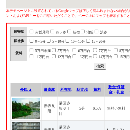
本デモページ上に設置されているGoogleマップは正しく読み込まれない場合があ
ントおよびAPIキーをご用意いただくことで、ページ上にマップを表示するこ
最寄駅
赤坂見附
四ッ谷
新宿
池袋
渋谷
駅徒歩
0～5分
5～10分
10～15分
15～20分
5万円未満
5万円台
6万円台
7万円台
8万円
賃料
11万円台
12万円台
13万円台
14万円台
15万
敷金/保証
外観 ▲
最寄駅
所在地
駅徒歩
賃料
金・礼金
港区赤
赤坂見
坂６丁
5分
6.5万
無料 /-無料
附
目
港区赤
赤坂見
1ヶ月 / -2ヶ