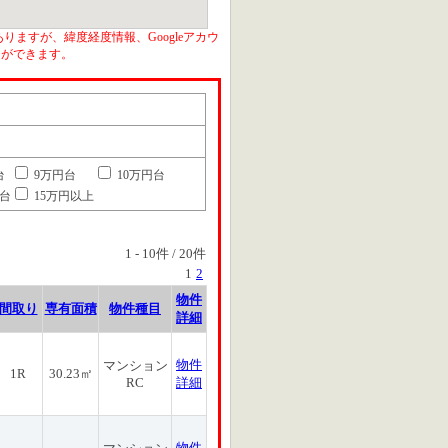
りますが、緯度経度情報、Googleアカウ
とができます。
台
9万円台
10万円台
円台
15万円以上
1
-
10
件 /
20
件
1
2
物件
間取り
専有面積
物件種目
詳細
物件
マンション
1R
30.23㎡
RC
詳細
物件