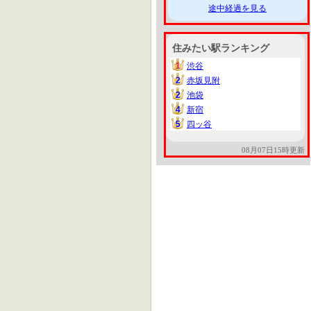
途中経過を見る
住みたい駅ランキング
1
渋谷
1
2
赤坂見附
2
2
池袋
2
4
新宿
4
5
四ッ谷
5
08月07日15時更新