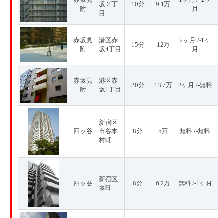
坂２丁
10分
9.1万
附
月
目
赤坂見
港区赤
2ヶ月 /-1ヶ
15分
12万
附
坂4丁目
月
赤坂見
港区赤
20分
13.7万
2ヶ月 /-無料
附
坂1丁目
新宿区
四ッ谷
市谷本
8分
5万
無料 /-無料
村町
新宿区
四ッ谷
8分
6.2万
無料 /-1ヶ月
坂町