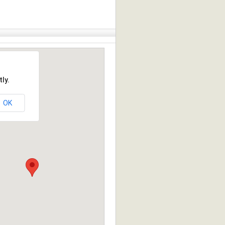
ly.
OK