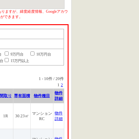
りますが、緯度経度情報、Googleアカウ
とができます。
台
9万円台
10万円台
円台
15万円以上
1
-
10
件 /
20
件
1
2
物件
間取り
専有面積
物件種目
詳細
物件
マンション
1R
30.23㎡
RC
詳細
物件