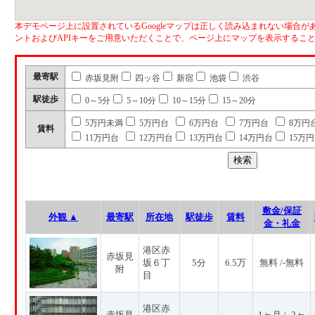
本デモページ上に設置されているGoogleマップは正しく読み込まれない場合があ
ントおよびAPIキーをご用意いただくことで、ページ上にマップを表示するこ
最寄駅
赤坂見附
四ッ谷
新宿
池袋
渋谷
駅徒歩
0～5分
5～10分
10～15分
15～20分
5万円未満
5万円台
6万円台
7万円台
8万円
賃料
11万円台
12万円台
13万円台
14万円台
15万
敷金/保証
外観 ▲
最寄駅
所在地
駅徒歩
賃料
金・礼金
港区赤
赤坂見
坂６丁
5分
6.5万
無料 /-無料
附
目
港区赤
赤坂見
1ヶ月 / -2ヶ