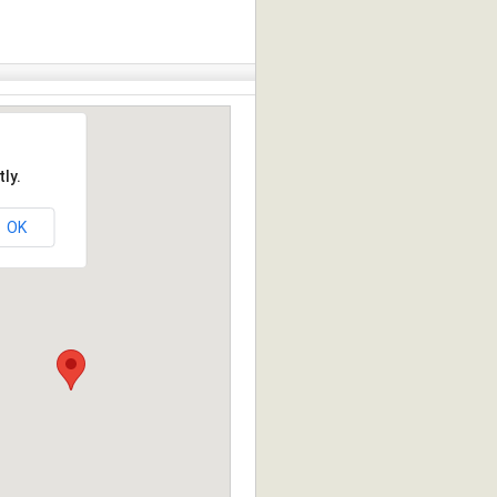
ly.
OK