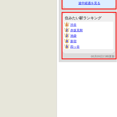
途中経過を見る
住みたい駅ランキング
1
渋谷
1
2
赤坂見附
2
2
池袋
2
4
新宿
4
5
四ッ谷
5
08月09日15時更新