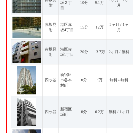
坂２丁
10分
9.1万
附
月
目
赤坂見
港区赤
2ヶ月 /-1ヶ
15分
12万
附
坂4丁目
月
赤坂見
港区赤
20分
13.7万
2ヶ月 /-無料
附
坂1丁目
新宿区
四ッ谷
市谷本
8分
5万
無料 /-無料
村町
新宿区
四ッ谷
8分
6.2万
無料 /-1ヶ月
坂町