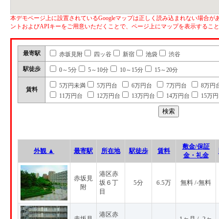
本デモページ上に設置されているGoogleマップは正しく読み込まれない場合があ
ントおよびAPIキーをご用意いただくことで、ページ上にマップを表示するこ
最寄駅
赤坂見附
四ッ谷
新宿
池袋
渋谷
駅徒歩
0～5分
5～10分
10～15分
15～20分
5万円未満
5万円台
6万円台
7万円台
8万円
賃料
11万円台
12万円台
13万円台
14万円台
15万
敷金/保証
外観 ▲
最寄駅
所在地
駅徒歩
賃料
金・礼金
港区赤
赤坂見
坂６丁
5分
6.5万
無料 /-無料
附
目
港区赤
赤坂見
1ヶ月 / -2ヶ