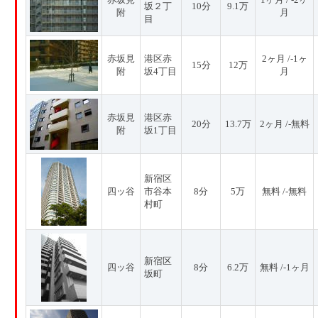
坂２丁
10分
9.1万
附
月
目
赤坂見
港区赤
2ヶ月 /-1ヶ
15分
12万
附
坂4丁目
月
赤坂見
港区赤
20分
13.7万
2ヶ月 /-無料
附
坂1丁目
新宿区
四ッ谷
市谷本
8分
5万
無料 /-無料
村町
新宿区
四ッ谷
8分
6.2万
無料 /-1ヶ月
坂町