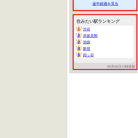
途中経過を見る
住みたい駅ランキング
1
渋谷
1
2
赤坂見附
2
2
池袋
2
4
新宿
4
5
四ッ谷
5
08月08日15時更新