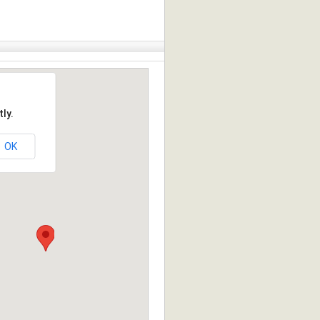
ly.
OK