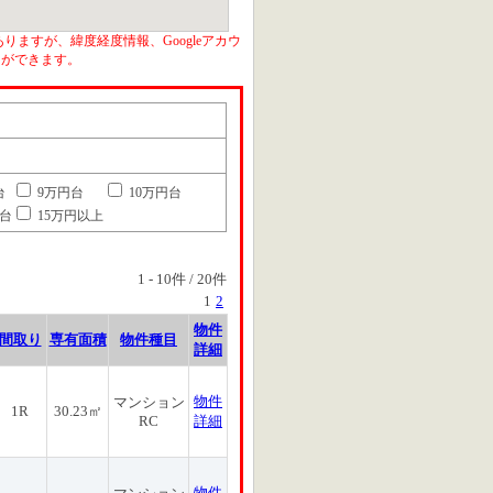
りますが、緯度経度情報、Googleアカウ
とができます。
台
9万円台
10万円台
円台
15万円以上
1
-
10
件 /
20
件
1
2
物件
間取り
専有面積
物件種目
詳細
物件
マンション
1R
30.23㎡
RC
詳細
物件