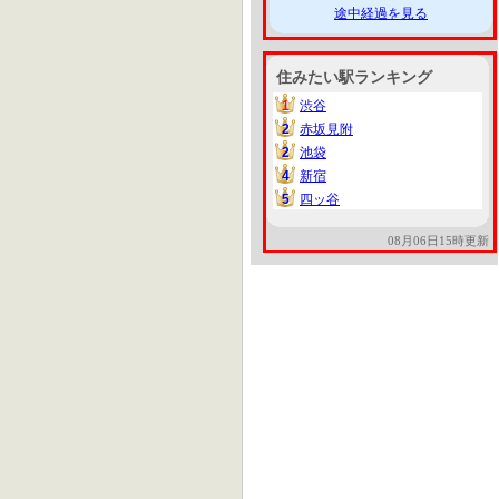
途中経過を見る
住みたい駅ランキング
1
渋谷
1
2
赤坂見附
2
2
池袋
2
4
新宿
4
5
四ッ谷
5
08月06日15時更新