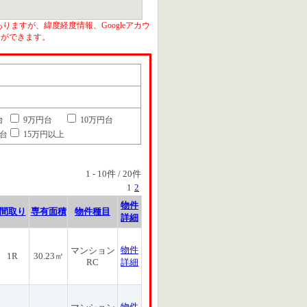
りますが、緯度経度情報、Googleアカウ
とができます。
台
9万円台
10万円台
円台
15万円以上
1
-
10
件 /
20
件
1
2
物件
間取り
専有面積
物件種目
詳細
物件
マンション
1R
30.23㎡
RC
詳細
物件