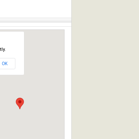
ly.
OK