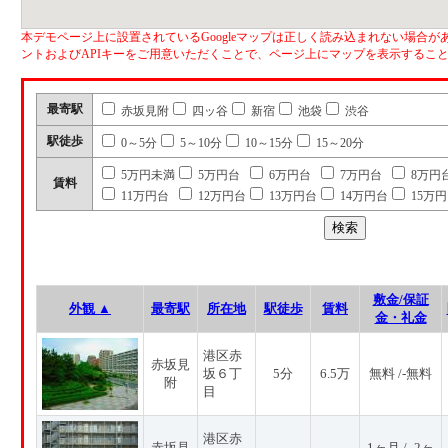
本デモページ上に設置されているGoogleマップは正しく読み込まれない場合があ
ントおよびAPIキーをご用意いただくことで、ページ上にマップを表示するこ
最寄駅
赤坂見附
四ッ谷
新宿
池袋
渋谷
駅徒歩
0～5分
5～10分
10～15分
15～20分
5万円未満
5万円台
6万円台
7万円台
8万円
賃料
11万円台
12万円台
13万円台
14万円台
15万
敷金/保証
外観 ▲
最寄駅
所在地
駅徒歩
賃料
金・礼金
港区赤
赤坂見
坂６丁
5分
6.5万
無料 /-無料
附
目
港区赤
赤坂見
1ヶ月 / -2ヶ