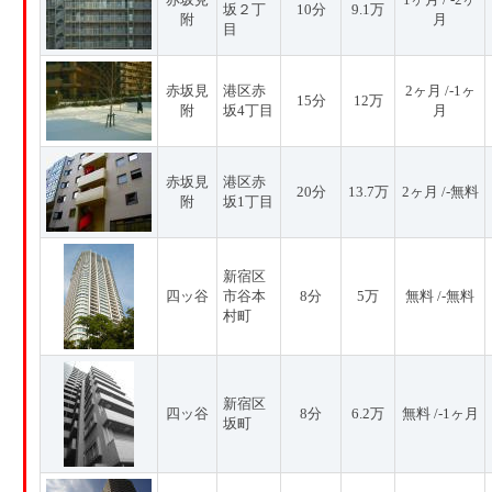
坂２丁
10分
9.1万
附
月
目
赤坂見
港区赤
2ヶ月 /-1ヶ
15分
12万
附
坂4丁目
月
赤坂見
港区赤
20分
13.7万
2ヶ月 /-無料
附
坂1丁目
新宿区
四ッ谷
市谷本
8分
5万
無料 /-無料
村町
新宿区
四ッ谷
8分
6.2万
無料 /-1ヶ月
坂町