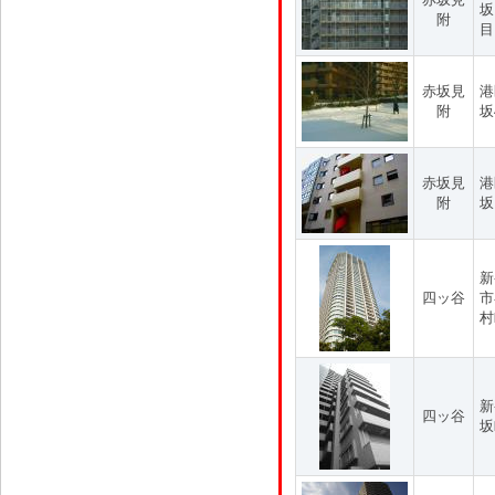
坂
附
目
赤坂見
港
附
坂
赤坂見
港
附
坂
新
四ッ谷
市
村
新
四ッ谷
坂