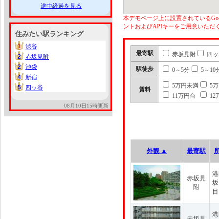
途中経過を見る
本デモページ上に設置されているGoo
ントおよびAPIキーをご用意いた
住みたい駅ランキング
1
渋谷
1
最寄駅
赤坂見附
四ッ
2
赤坂見附
2
2
池袋
2
駅徒歩
0～5分
5～10
4
新宿
4
5万円未満
5
5
四ッ谷
5
賃料
11万円台
12
08月10日15時更新
外観 ▲
最寄駅
港
赤坂見
坂
附
目
港
赤坂見