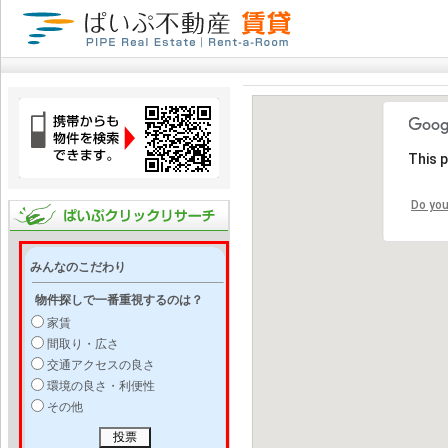
This 
Do you
みんなのこだわり
物件探しで一番重視するのは？
家賃
間取り・広さ
交通アクセスの良さ
環境の良さ・利便性
その他