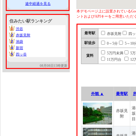
途中経過を見る
本デモページ上に設置されているGoo
ントおよびAPIキーをご用意いた
住みたい駅ランキング
1
渋谷
1
最寄駅
赤坂見附
四ッ
2
赤坂見附
2
2
池袋
2
駅徒歩
0～5分
5～10
4
新宿
4
5万円未満
5
5
四ッ谷
5
賃料
11万円台
12
08月08日15時更新
外観 ▲
最寄駅
港
赤坂見
坂
附
目
港
赤坂見