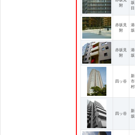
坂
附
目
赤坂見
港
附
坂
赤坂見
港
附
坂
新
四ッ谷
市
村
新
四ッ谷
坂