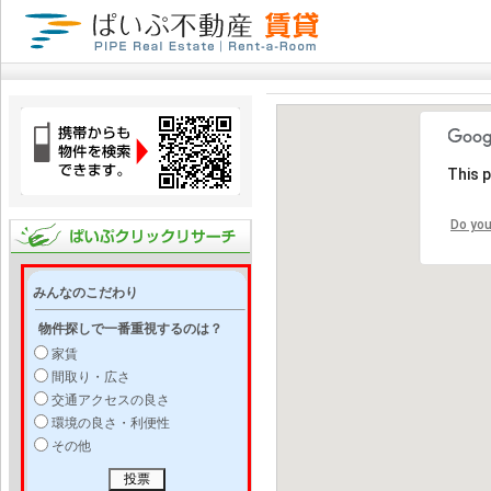
This 
Do you
みんなのこだわり
物件探しで一番重視するのは？
家賃
間取り・広さ
交通アクセスの良さ
環境の良さ・利便性
その他