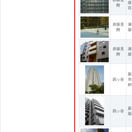
坂
附
目
赤坂見
港
附
坂
赤坂見
港
附
坂
新
四ッ谷
市
村
新
四ッ谷
坂