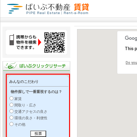
This 
Do you
みんなのこだわり
物件探しで一番重視するのは？
家賃
間取り・広さ
交通アクセスの良さ
環境の良さ・利便性
その他