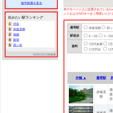
途中経過を見る
本デモページ上に設置されているGoo
ントおよびAPIキーをご用意いた
住みたい駅ランキング
1
渋谷
1
最寄駅
赤坂見附
四ッ
2
赤坂見附
2
2
池袋
2
駅徒歩
0～5分
5～10
4
新宿
4
5万円未満
5
5
四ッ谷
5
賃料
11万円台
12
08月05日15時更新
外観 ▲
最寄駅
港
赤坂見
坂
附
目
港
赤坂見