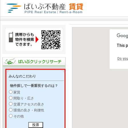
This 
Do you
みんなのこだわり
物件探しで一番重視するのは？
家賃
間取り・広さ
交通アクセスの良さ
環境の良さ・利便性
その他