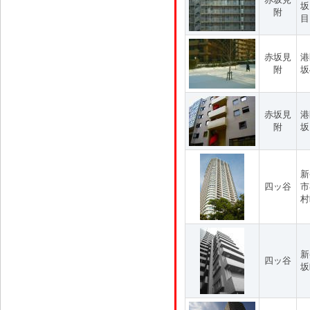
坂
附
目
赤坂見
港
附
坂
赤坂見
港
附
坂
新
四ッ谷
市
村
新
四ッ谷
坂