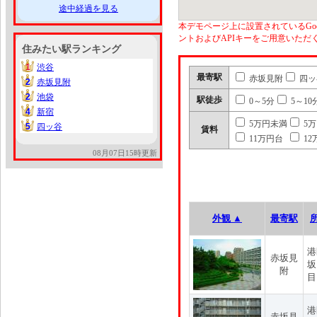
途中経過を見る
本デモページ上に設置されているGoo
ントおよびAPIキーをご用意いた
住みたい駅ランキング
1
渋谷
1
最寄駅
赤坂見附
四ッ
2
赤坂見附
2
2
池袋
2
駅徒歩
0～5分
5～10
4
新宿
4
5万円未満
5
5
四ッ谷
5
賃料
11万円台
12
08月07日15時更新
外観 ▲
最寄駅
港
赤坂見
坂
附
目
港
赤坂見