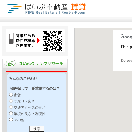
This 
Do you
みんなのこだわり
物件探しで一番重視するのは？
家賃
間取り・広さ
交通アクセスの良さ
環境の良さ・利便性
その他