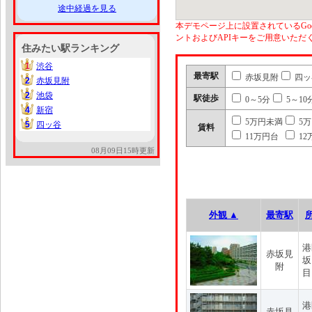
途中経過を見る
本デモページ上に設置されているGoo
ントおよびAPIキーをご用意いた
住みたい駅ランキング
1
渋谷
1
最寄駅
赤坂見附
四ッ
2
赤坂見附
2
2
池袋
2
駅徒歩
0～5分
5～10
4
新宿
4
5万円未満
5
5
四ッ谷
5
賃料
11万円台
12
08月09日15時更新
外観 ▲
最寄駅
港
赤坂見
坂
附
目
港
赤坂見