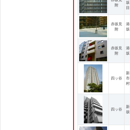
坂
附
目
赤坂見
港
附
坂
赤坂見
港
附
坂
新
四ッ谷
市
村
新
四ッ谷
坂