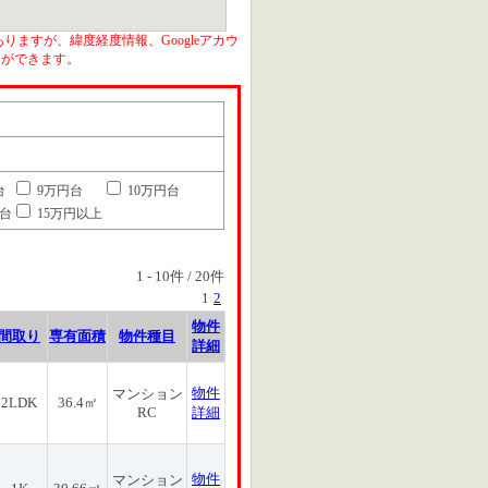
りますが、緯度経度情報、Googleアカウ
とができます。
台
9万円台
10万円台
円台
15万円以上
1
-
10
件 /
20
件
1
2
物件
間取り
専有面積
物件種目
詳細
物件
マンション
2LDK
36.4㎡
RC
詳細
物件
マンション