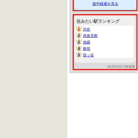
途中経過を見る
住みたい駅ランキング
1
渋谷
1
2
赤坂見附
2
2
池袋
2
4
新宿
4
5
四ッ谷
5
08月06日15時更新