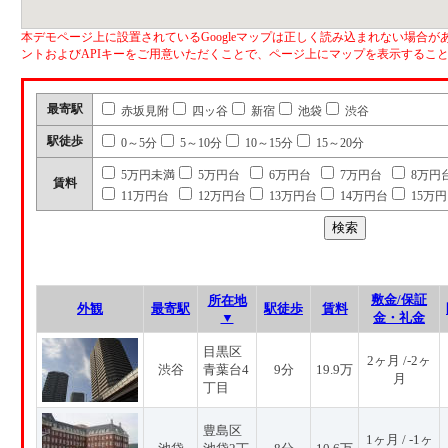
本デモページ上に設置されているGoogleマップは正しく読み込まれない場合があ
ントおよびAPIキーをご用意いただくことで、ページ上にマップを表示するこ
最寄駅
赤坂見附
四ッ谷
新宿
池袋
渋谷
駅徒歩
0～5分
5～10分
10～15分
15～20分
5万円未満
5万円台
6万円台
7万円台
8万円
賃料
11万円台
12万円台
13万円台
14万円台
15万
敷金/保証
所在地
外観
最寄駅
駅徒歩
賃料
▼
金・礼金
目黒区
2ヶ月 /-2ヶ
渋谷
青葉台4
9分
19.9万
月
丁目
豊島区
1ヶ月 / -1ヶ