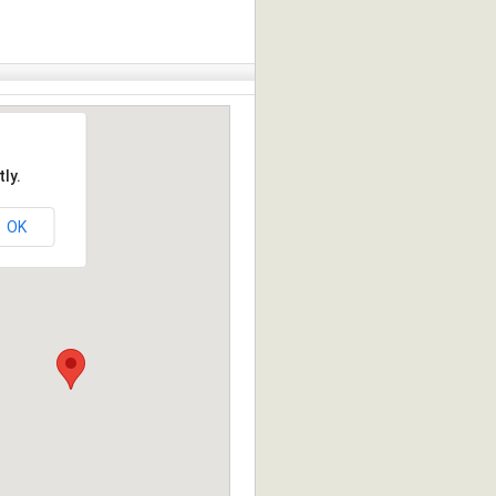
ly.
OK