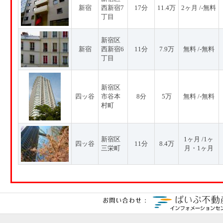
新宿
西新宿7
17分
11.4万
2ヶ月 /-無料
丁目
新宿区
新宿
西新宿6
11分
7.9万
無料 /-無料
丁目
新宿区
四ッ谷
市谷本
8分
5万
無料 /-無料
村町
新宿区
1ヶ月 /1ヶ
四ッ谷
11分
8.4万
三栄町
月・1ヶ月