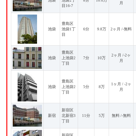
池袋
池袋2丁
8分
10.6万
月
目16-7
豊島区
池袋
池袋1丁
6分
9.8万
2ヶ月 /-無料
目
豊島区
2ヶ月 /-2ヶ
池袋
上池袋2
7分
10万
月
丁目
豊島区
1ヶ月 / -2ヶ
池袋
上池袋2
5分
8万
月
丁目
新宿区
新宿
北新宿3
11分
5万
無料 /-無料
丁目
新宿区