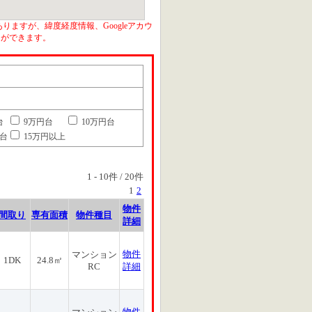
りますが、緯度経度情報、Googleアカウ
とができます。
台
9万円台
10万円台
円台
15万円以上
1
-
10
件 /
20
件
1
2
物件
間取り
専有面積
物件種目
詳細
物件
マンション
1DK
24.8㎡
RC
詳細
物件