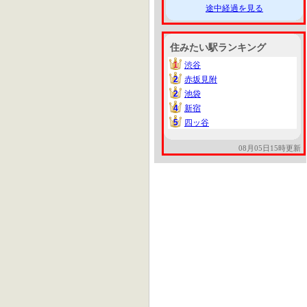
途中経過を見る
住みたい駅ランキング
1
渋谷
1
2
赤坂見附
2
2
池袋
2
4
新宿
4
5
四ッ谷
5
08月05日15時更新