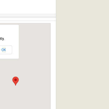
ly.
OK