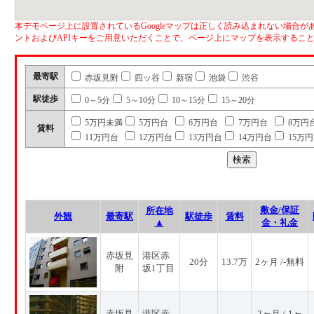
本デモページ上に設置されているGoogleマップは正しく読み込まれない場合があ
ントおよびAPIキーをご用意いただくことで、ページ上にマップを表示するこ
最寄駅
赤坂見附
四ッ谷
新宿
池袋
渋谷
駅徒歩
0～5分
5～10分
10～15分
15～20分
5万円未満
5万円台
6万円台
7万円台
8万円
賃料
11万円台
12万円台
13万円台
14万円台
15万
敷金/保証
所在地
外観
最寄駅
駅徒歩
賃料
▲
金・礼金
赤坂見
港区赤
20分
13.7万
2ヶ月 /-無料
附
坂1丁目
赤坂見
港区赤
2ヶ月 /-1ヶ