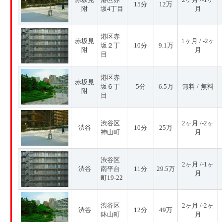
15分
12万
附
坂4丁目
月
港区赤
赤坂見
1ヶ月 / -2ヶ
坂２丁
10分
9.1万
附
月
目
港区赤
赤坂見
坂６丁
5分
6.5万
無料 /-無料
附
目
渋谷区
2ヶ月 /-2ヶ
渋谷
10分
25万
神山町
月
渋谷区
2ヶ月 /-1ヶ
渋谷
南平台
11分
29.5万
月
町19-22
渋谷区
2ヶ月 /-2ヶ
渋谷
12分
49万
鉢山町
月