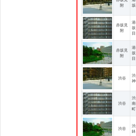
附
坂
港
赤坂見
坂
附
目
港
赤坂見
坂
附
目
渋
渋谷
神
渋
渋谷
南
町
渋
渋谷
鉢