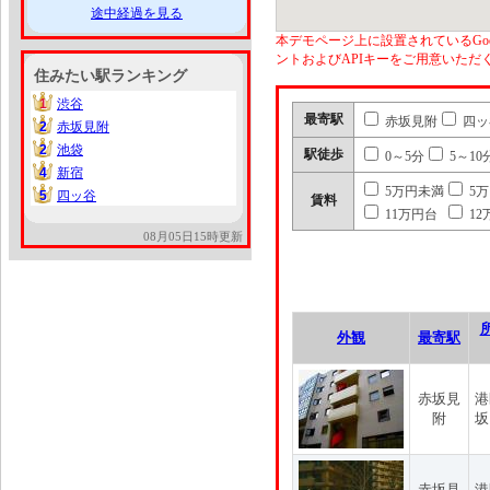
途中経過を見る
本デモページ上に設置されているGoo
ントおよびAPIキーをご用意いた
住みたい駅ランキング
1
渋谷
1
最寄駅
赤坂見附
四ッ
2
赤坂見附
2
2
池袋
2
駅徒歩
0～5分
5～10
4
新宿
4
5万円未満
5
5
四ッ谷
5
賃料
11万円台
12
08月05日15時更新
外観
最寄駅
赤坂見
港
附
坂
赤坂見
港