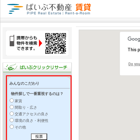
This 
Do you
みんなのこだわり
物件探しで一番重視するのは？
家賃
間取り・広さ
交通アクセスの良さ
環境の良さ・利便性
その他