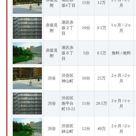
15分
12万
附
坂4丁目
月
港区赤
赤坂見
1ヶ月 / -2ヶ
坂２丁
10分
9.1万
附
月
目
港区赤
赤坂見
坂６丁
5分
6.5万
無料 /-無料
附
目
渋谷区
2ヶ月 /-2ヶ
渋谷
10分
25万
神山町
月
渋谷区
2ヶ月 /-1ヶ
渋谷
南平台
11分
29.5万
月
町19-22
渋谷区
2ヶ月 /-2ヶ
渋谷
12分
49万
鉢山町
月