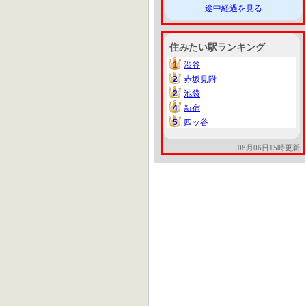
途中経過を見る
住みたい駅ランキング
1
渋谷
1
2
赤坂見附
2
2
池袋
2
4
新宿
4
5
四ッ谷
5
08月06日15時更新