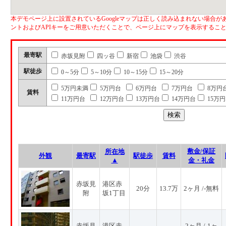
本デモページ上に設置されているGoogleマップは正しく読み込まれない場合があ
ントおよびAPIキーをご用意いただくことで、ページ上にマップを表示するこ
最寄駅
赤坂見附
四ッ谷
新宿
池袋
渋谷
駅徒歩
0～5分
5～10分
10～15分
15～20分
5万円未満
5万円台
6万円台
7万円台
8万円
賃料
11万円台
12万円台
13万円台
14万円台
15万
敷金/保証
所在地
外観
最寄駅
駅徒歩
賃料
▲
金・礼金
赤坂見
港区赤
20分
13.7万
2ヶ月 /-無料
附
坂1丁目
赤坂見
港区赤
2ヶ月 /-1ヶ