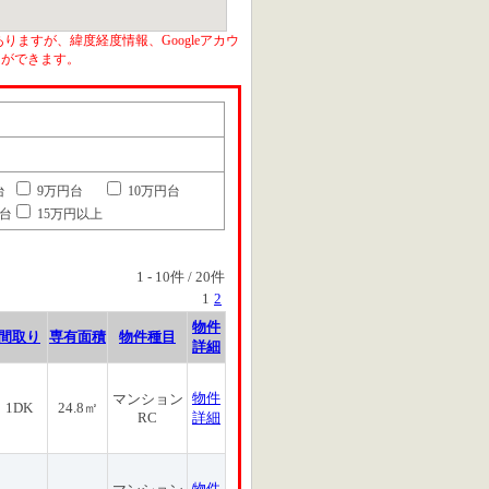
りますが、緯度経度情報、Googleアカウ
とができます。
台
9万円台
10万円台
円台
15万円以上
1
-
10
件 /
20
件
1
2
物件
間取り
専有面積
物件種目
詳細
物件
マンション
1DK
24.8㎡
RC
詳細
物件