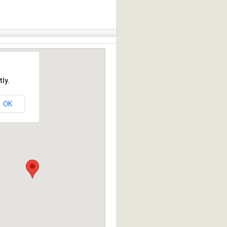
ly.
OK