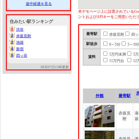
途中経過を見る
本デモページ上に設置されているGoo
ントおよびAPIキーをご用意いた
住みたい駅ランキング
1
渋谷
1
最寄駅
赤坂見附
四ッ
2
赤坂見附
2
2
池袋
2
駅徒歩
0～5分
5～10
4
新宿
4
5万円未満
5
5
四ッ谷
5
賃料
11万円台
12
08月07日15時更新
外観
最寄駅
赤坂見
港
附
坂
赤坂見
港