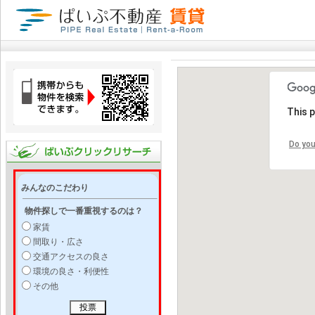
This 
Do you
みんなのこだわり
物件探しで一番重視するのは？
家賃
間取り・広さ
交通アクセスの良さ
環境の良さ・利便性
その他