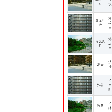
附
坂
港
赤坂見
坂
附
目
港
赤坂見
坂
附
目
渋
渋谷
神
渋
渋谷
南
町
渋
渋谷
鉢