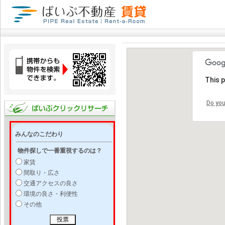
This 
Do you
みんなのこだわり
物件探しで一番重視するのは？
家賃
間取り・広さ
交通アクセスの良さ
環境の良さ・利便性
その他