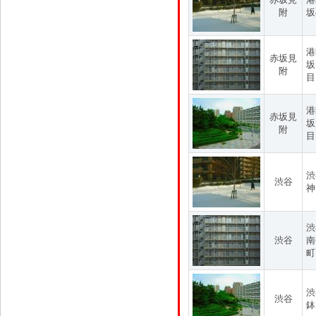
附
坂
港
赤坂見
坂
附
目
港
赤坂見
坂
附
目
渋
渋谷
神
渋
渋谷
南
町
渋
渋谷
鉢