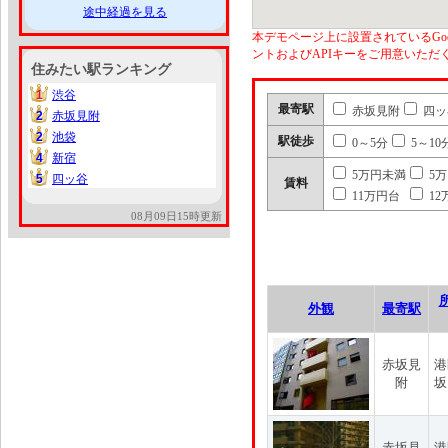
途中経過を見る
本デモページ上に設置されているGoo
ントおよびAPIキーをご用意いた
住みたい駅ランキング
1
渋谷
1
最寄駅
赤坂見附
四ッ
2
赤坂見附
2
2
池袋
2
駅徒歩
0～5分
5～10
4
新宿
4
5万円未満
5
5
四ッ谷
5
賃料
11万円台
12
08月09日15時更新
外観
最寄駅
赤坂見
港
附
坂
赤坂見
港