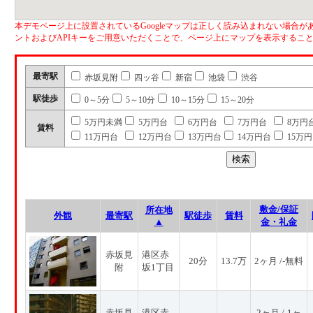
本デモページ上に設置されているGoogleマップは正しく読み込まれない場合があ
ントおよびAPIキーをご用意いただくことで、ページ上にマップを表示するこ
最寄駅
赤坂見附
四ッ谷
新宿
池袋
渋谷
駅徒歩
0～5分
5～10分
10～15分
15～20分
5万円未満
5万円台
6万円台
7万円台
8万円
賃料
11万円台
12万円台
13万円台
14万円台
15万
敷金/保証
所在地
外観
最寄駅
駅徒歩
賃料
▲
金・礼金
赤坂見
港区赤
20分
13.7万
2ヶ月 /-無料
附
坂1丁目
赤坂見
港区赤
2ヶ月 /-1ヶ