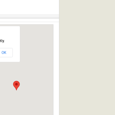
ly.
OK