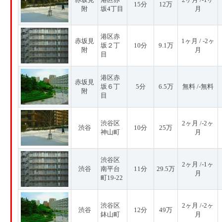
15分
12万
附
坂4丁目
月
港区赤
赤坂見
1ヶ月 / -2ヶ
坂２丁
10分
9.1万
附
月
目
港区赤
赤坂見
坂６丁
5分
6.5万
無料 /-無料
附
目
渋谷区
2ヶ月 /-2ヶ
渋谷
10分
25万
神山町
月
渋谷区
2ヶ月 /-1ヶ
渋谷
南平台
11分
29.5万
月
町19-22
渋谷区
2ヶ月 /-2ヶ
渋谷
12分
49万
鉢山町
月