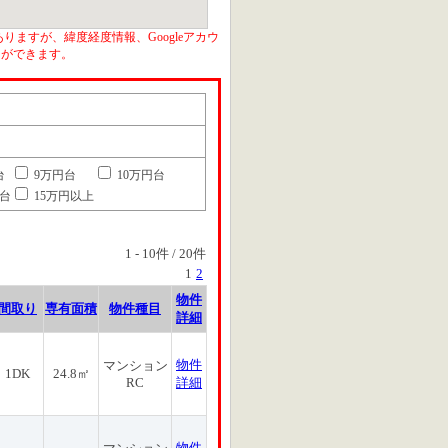
りますが、緯度経度情報、Googleアカウ
とができます。
台
9万円台
10万円台
円台
15万円以上
1
-
10
件 /
20
件
1
2
物件
間取り
専有面積
物件種目
詳細
物件
マンション
1DK
24.8㎡
RC
詳細
物件