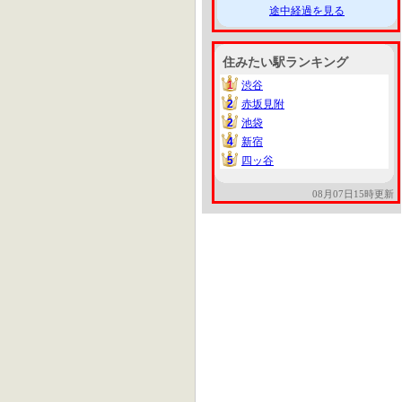
途中経過を見る
住みたい駅ランキング
1
渋谷
1
2
赤坂見附
2
2
池袋
2
4
新宿
4
5
四ッ谷
5
08月07日15時更新