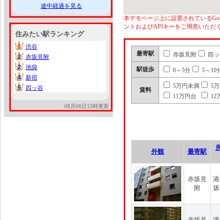
途中経過を見る
本デモページ上に設置されているGoo
ントおよびAPIキーをご用意いた
住みたい駅ランキング
1
渋谷
1
最寄駅
赤坂見附
四ッ
2
赤坂見附
2
2
池袋
2
駅徒歩
0～5分
5～10
4
新宿
4
5万円未満
5
5
四ッ谷
5
賃料
11万円台
12
08月08日15時更新
外観
最寄駅
赤坂見
港
附
坂
赤坂見
港