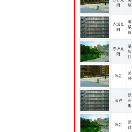
附
坂
港
赤坂見
坂
附
目
港
赤坂見
坂
附
目
渋
渋谷
神
渋
渋谷
南
町
渋
渋谷
鉢