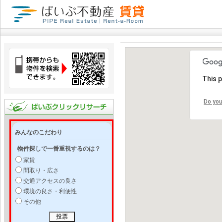
This 
Do you
みんなのこだわり
物件探しで一番重視するのは？
家賃
間取り・広さ
交通アクセスの良さ
環境の良さ・利便性
その他