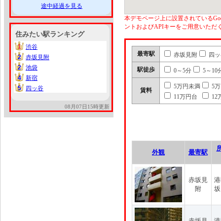
途中経過を見る
本デモページ上に設置されているGoo
ントおよびAPIキーをご用意いた
住みたい駅ランキング
1
渋谷
1
最寄駅
赤坂見附
四ッ
2
赤坂見附
2
2
池袋
2
駅徒歩
0～5分
5～10
4
新宿
4
5万円未満
5
5
四ッ谷
5
賃料
11万円台
12
08月07日15時更新
外観
最寄駅
赤坂見
港
附
坂
赤坂見
港