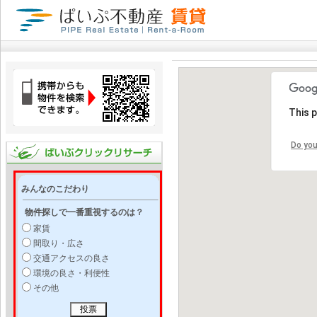
This 
Do you
みんなのこだわり
物件探しで一番重視するのは？
家賃
間取り・広さ
交通アクセスの良さ
環境の良さ・利便性
その他