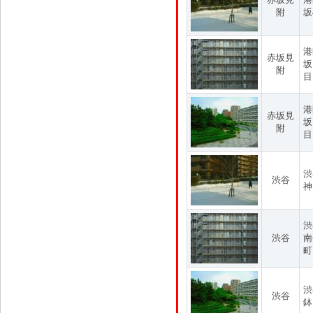
附
坂
港
赤坂見
坂
附
目
港
赤坂見
坂
附
目
渋
渋谷
神
渋
渋谷
南
町
渋
渋谷
鉢