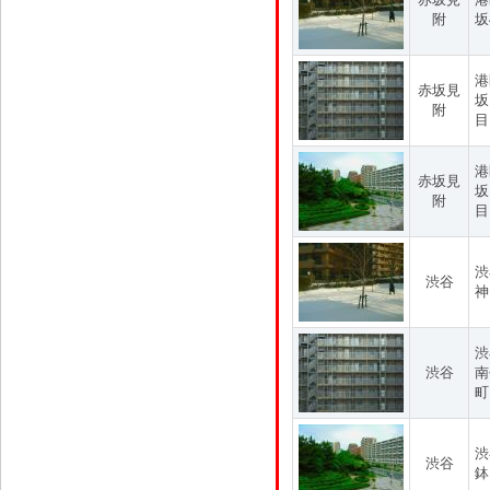
附
坂
港
赤坂見
坂
附
目
港
赤坂見
坂
附
目
渋
渋谷
神
渋
渋谷
南
町
渋
渋谷
鉢