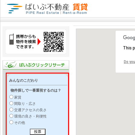
This 
Do you
みんなのこだわり
物件探しで一番重視するのは？
家賃
間取り・広さ
交通アクセスの良さ
環境の良さ・利便性
その他