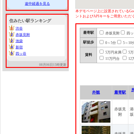
途中経過を見る
本デモページ上に設置されているGoo
ントおよびAPIキーをご用意いた
住みたい駅ランキング
1
渋谷
1
最寄駅
赤坂見附
四ッ
2
赤坂見附
2
2
池袋
2
駅徒歩
0～5分
5～10
4
新宿
4
5万円未満
5
5
四ッ谷
5
賃料
11万円台
12
08月06日15時更新
外観
最寄駅
赤坂見
港
附
坂
赤坂見
港