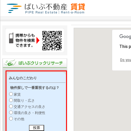
This 
Do you
みんなのこだわり
物件探しで一番重視するのは？
家賃
間取り・広さ
交通アクセスの良さ
環境の良さ・利便性
その他