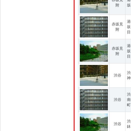
附
坂
港
赤坂見
坂
附
目
港
赤坂見
坂
附
目
渋
渋谷
神
渋
渋谷
南
町
渋
渋谷
鉢