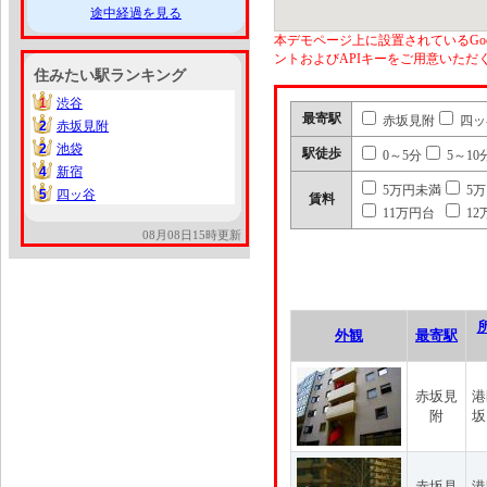
途中経過を見る
本デモページ上に設置されているGoo
ントおよびAPIキーをご用意いた
住みたい駅ランキング
1
渋谷
1
最寄駅
赤坂見附
四ッ
2
赤坂見附
2
2
池袋
2
駅徒歩
0～5分
5～10
4
新宿
4
5万円未満
5
5
四ッ谷
5
賃料
11万円台
12
08月08日15時更新
外観
最寄駅
赤坂見
港
附
坂
赤坂見
港