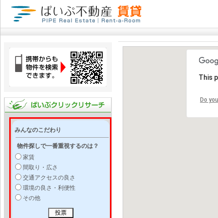
This 
Do you
みんなのこだわり
物件探しで一番重視するのは？
家賃
間取り・広さ
交通アクセスの良さ
環境の良さ・利便性
その他