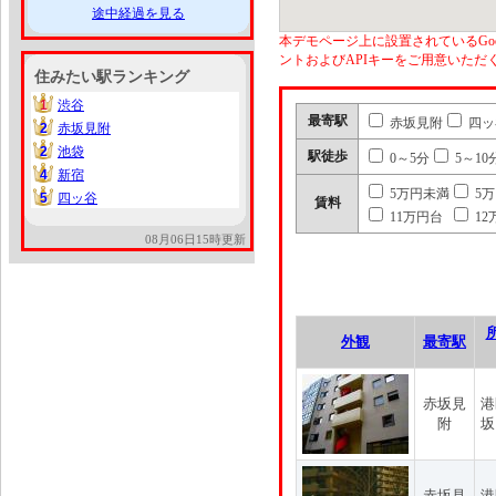
途中経過を見る
本デモページ上に設置されているGoo
ントおよびAPIキーをご用意いた
住みたい駅ランキング
1
渋谷
1
最寄駅
赤坂見附
四ッ
2
赤坂見附
2
2
池袋
2
駅徒歩
0～5分
5～10
4
新宿
4
5万円未満
5
5
四ッ谷
5
賃料
11万円台
12
08月06日15時更新
外観
最寄駅
赤坂見
港
附
坂
赤坂見
港