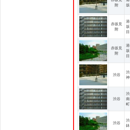
附
坂
港
赤坂見
坂
附
目
港
赤坂見
坂
附
目
渋
渋谷
神
渋
渋谷
南
町
渋
渋谷
鉢