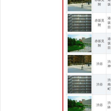
附
坂
港
赤坂見
坂
附
目
港
赤坂見
坂
附
目
渋
渋谷
神
渋
渋谷
南
町
渋
渋谷
鉢