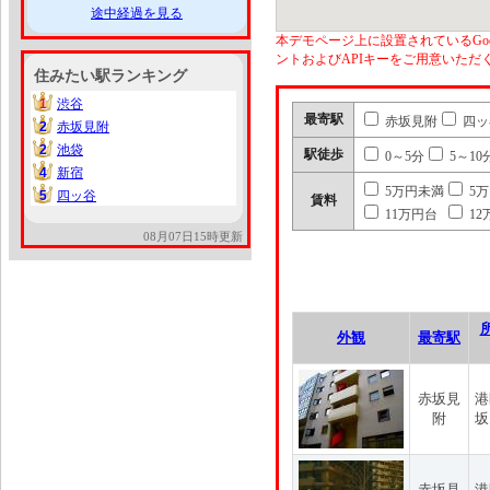
途中経過を見る
本デモページ上に設置されているGoo
ントおよびAPIキーをご用意いた
住みたい駅ランキング
1
渋谷
1
最寄駅
赤坂見附
四ッ
2
赤坂見附
2
2
池袋
2
駅徒歩
0～5分
5～10
4
新宿
4
5万円未満
5
5
四ッ谷
5
賃料
11万円台
12
08月07日15時更新
外観
最寄駅
赤坂見
港
附
坂
赤坂見
港