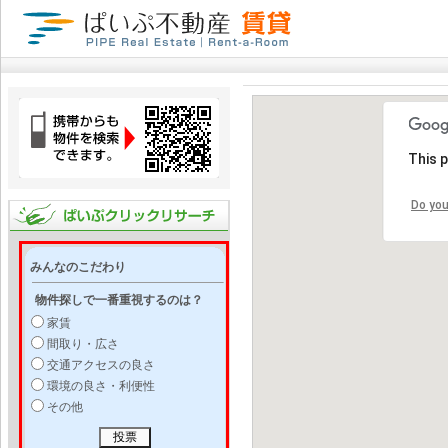
This 
Do you
みんなのこだわり
物件探しで一番重視するのは？
家賃
間取り・広さ
交通アクセスの良さ
環境の良さ・利便性
その他