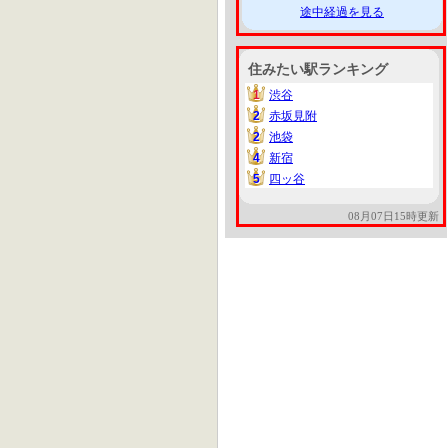
途中経過を見る
住みたい駅ランキング
1
渋谷
1
2
赤坂見附
2
2
池袋
2
4
新宿
4
5
四ッ谷
5
08月07日15時更新