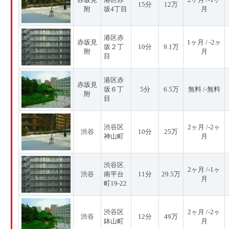
15分
12万
附
坂4丁目
月
港区赤
赤坂見
1ヶ月 / -2ヶ
坂２丁
10分
9.1万
附
月
目
港区赤
赤坂見
坂６丁
5分
6.5万
無料 /-無料
附
目
渋谷区
2ヶ月 /-2ヶ
渋谷
10分
25万
神山町
月
渋谷区
2ヶ月 /-1ヶ
渋谷
南平台
11分
29.5万
月
町19-22
渋谷区
2ヶ月 /-2ヶ
渋谷
12分
49万
鉢山町
月