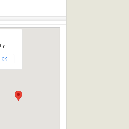
ly.
OK