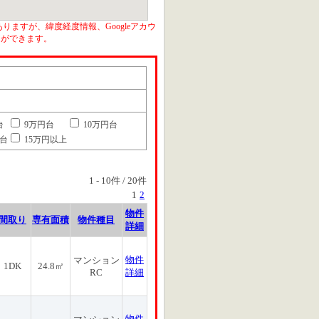
りますが、緯度経度情報、Googleアカウ
とができます。
台
9万円台
10万円台
円台
15万円以上
1
-
10
件 /
20
件
1
2
物件
間取り
専有面積
物件種目
詳細
物件
マンション
1DK
24.8㎡
RC
詳細
物件