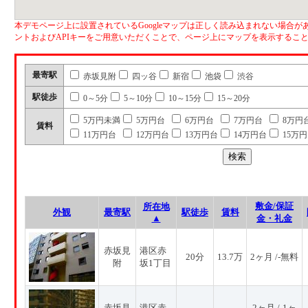
本デモページ上に設置されているGoogleマップは正しく読み込まれない場合があ
ントおよびAPIキーをご用意いただくことで、ページ上にマップを表示するこ
最寄駅
赤坂見附
四ッ谷
新宿
池袋
渋谷
駅徒歩
0～5分
5～10分
10～15分
15～20分
5万円未満
5万円台
6万円台
7万円台
8万円
賃料
11万円台
12万円台
13万円台
14万円台
15万
敷金/保証
所在地
外観
最寄駅
駅徒歩
賃料
▲
金・礼金
赤坂見
港区赤
20分
13.7万
2ヶ月 /-無料
附
坂1丁目
赤坂見
港区赤
2ヶ月 /-1ヶ