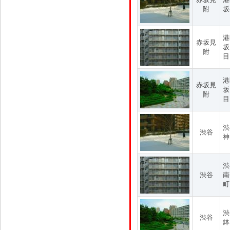
附
坂
港
赤坂見
坂
附
目
港
赤坂見
坂
附
目
渋
渋谷
神
渋
渋谷
南
町
渋
渋谷
鉢