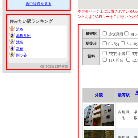
途中経過を見る
本デモページ上に設置されているGoo
ントおよびAPIキーをご用意いた
住みたい駅ランキング
1
渋谷
1
最寄駅
赤坂見附
四ッ
2
赤坂見附
2
2
池袋
2
駅徒歩
0～5分
5～10
4
新宿
4
5万円未満
5
5
四ッ谷
5
賃料
11万円台
12
08月08日15時更新
外観
最寄駅
赤坂見
港
附
坂
赤坂見
港