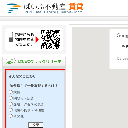
This 
Do you
みんなのこだわり
物件探しで一番重視するのは？
家賃
間取り・広さ
交通アクセスの良さ
環境の良さ・利便性
その他