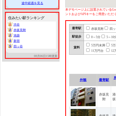
途中経過を見る
本デモページ上に設置されているGoo
ントおよびAPIキーをご用意いた
住みたい駅ランキング
1
渋谷
1
最寄駅
赤坂見附
四ッ
2
赤坂見附
2
2
池袋
2
駅徒歩
0～5分
5～10
4
新宿
4
5万円未満
5
5
四ッ谷
5
賃料
11万円台
12
08月06日15時更新
外観
最寄駅
赤坂見
港
附
坂
赤坂見
港