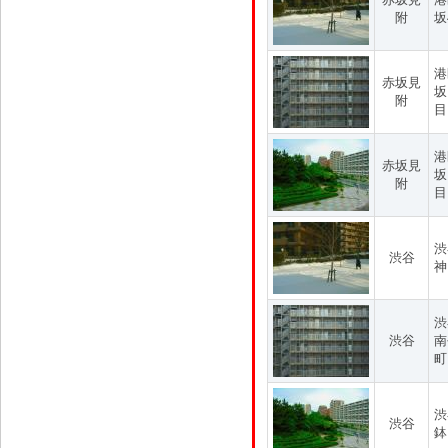
附
坂
港
赤坂見
坂
附
目
港
赤坂見
坂
附
目
渋
渋谷
神
渋
渋谷
南
町
渋
渋谷
鉢