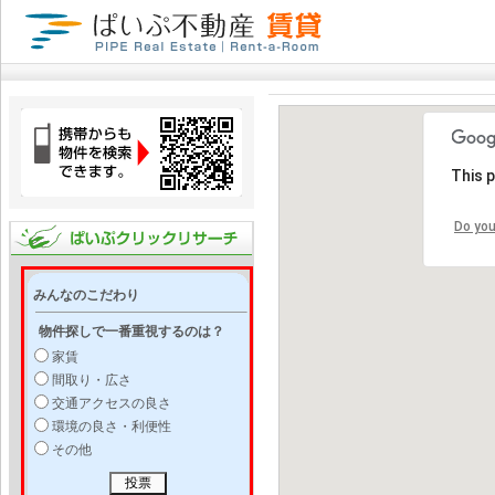
This 
Do you
みんなのこだわり
物件探しで一番重視するのは？
家賃
間取り・広さ
交通アクセスの良さ
環境の良さ・利便性
その他