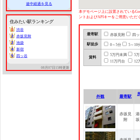
途中経過を見る
本デモページ上に設置されているGoo
ントおよびAPIキーをご用意いた
住みたい駅ランキング
1
渋谷
1
最寄駅
赤坂見附
四ッ
2
赤坂見附
2
2
池袋
2
駅徒歩
0～5分
5～10
4
新宿
4
5万円未満
5
5
四ッ谷
5
賃料
11万円台
12
08月07日15時更新
外観
最寄駅
赤坂見
港
附
坂
赤坂見
港