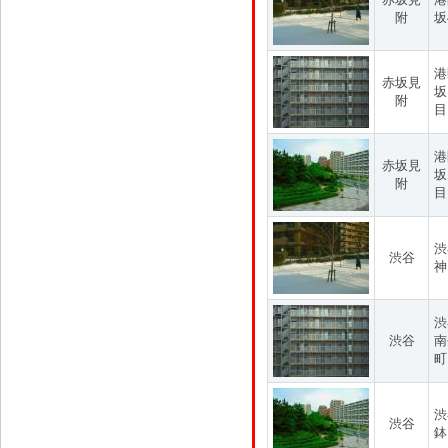
附
坂
港
赤坂見
坂
附
目
港
赤坂見
坂
附
目
渋
渋谷
神
渋
渋谷
南
町
渋
渋谷
鉢