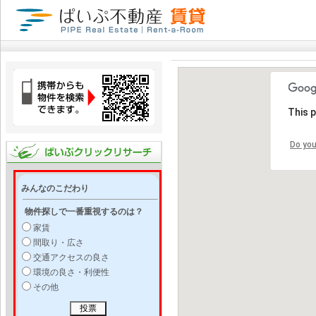
This 
Do you
みんなのこだわり
物件探しで一番重視するのは？
家賃
間取り・広さ
交通アクセスの良さ
環境の良さ・利便性
その他