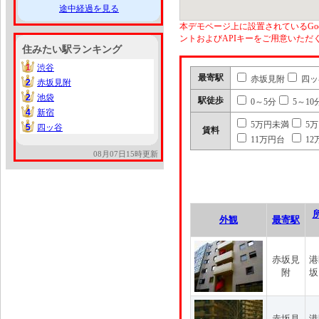
途中経過を見る
本デモページ上に設置されているGoo
ントおよびAPIキーをご用意いた
住みたい駅ランキング
1
渋谷
1
最寄駅
赤坂見附
四ッ
2
赤坂見附
2
2
池袋
2
駅徒歩
0～5分
5～10
4
新宿
4
5万円未満
5
5
四ッ谷
5
賃料
11万円台
12
08月07日15時更新
外観
最寄駅
赤坂見
港
附
坂
赤坂見
港