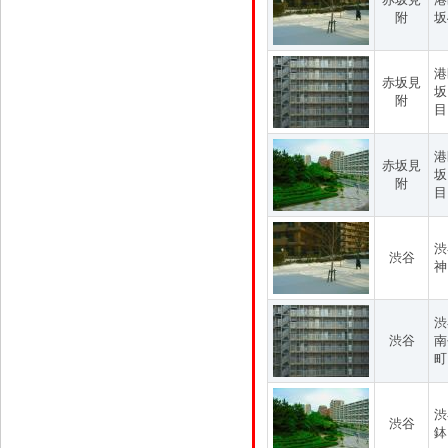
附
坂
港
赤坂見
坂
附
目
港
赤坂見
坂
附
目
渋
渋谷
神
渋
渋谷
南
町
渋
渋谷
鉢