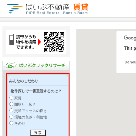
This 
Do you
みんなのこだわり
物件探しで一番重視するのは？
家賃
間取り・広さ
交通アクセスの良さ
環境の良さ・利便性
その他