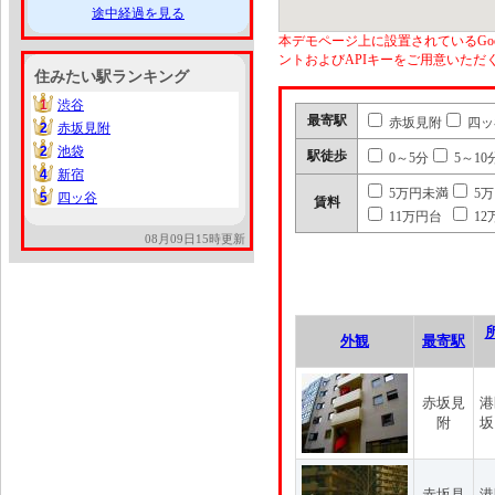
途中経過を見る
本デモページ上に設置されているGoo
ントおよびAPIキーをご用意いた
住みたい駅ランキング
1
渋谷
1
最寄駅
赤坂見附
四ッ
2
赤坂見附
2
2
池袋
2
駅徒歩
0～5分
5～10
4
新宿
4
5万円未満
5
5
四ッ谷
5
賃料
11万円台
12
08月09日15時更新
外観
最寄駅
赤坂見
港
附
坂
赤坂見
港