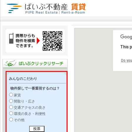
This 
Do you
みんなのこだわり
物件探しで一番重視するのは？
家賃
間取り・広さ
交通アクセスの良さ
環境の良さ・利便性
その他