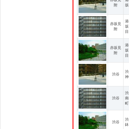
附
坂
港
赤坂見
坂
附
目
港
赤坂見
坂
附
目
渋
渋谷
神
渋
渋谷
南
町
渋
渋谷
鉢