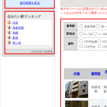
途中経過を見る
本デモページ上に設置されているGoo
ントおよびAPIキーをご用意いた
住みたい駅ランキング
1
渋谷
1
最寄駅
赤坂見附
四ッ
2
赤坂見附
2
2
池袋
2
駅徒歩
0～5分
5～10
4
新宿
4
5万円未満
5
5
四ッ谷
5
賃料
11万円台
12
08月06日15時更新
外観
最寄駅
赤坂見
港
附
坂
赤坂見
港