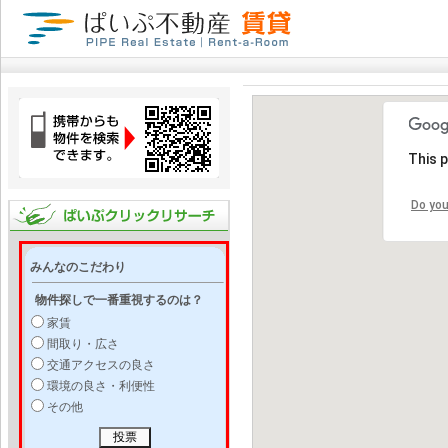
This 
Do you
みんなのこだわり
物件探しで一番重視するのは？
家賃
間取り・広さ
交通アクセスの良さ
環境の良さ・利便性
その他