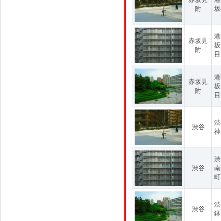
附
坂
港
赤坂見
坂
附
目
港
赤坂見
坂
附
目
渋
渋谷
神
渋
渋谷
南
町
渋
渋谷
鉢